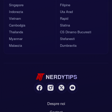
Singapore
Filipine
Indonezia
Uta Arad
Vietnam
Rapid
Cambodgia
Slatina
Thailanda
CS Dinamo Bucuresti
Myanmar
Stefanesti
Malaezia
Dumbravita
NERDYTIPS
Despre noi
Contact