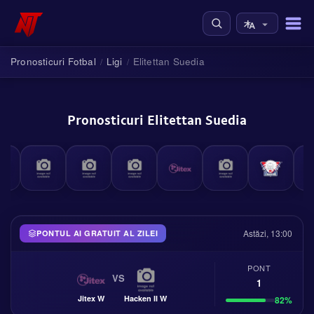
Pronosticuri Fotbal
Ligi
Elitettan Suedia
/
/
Pronosticuri Elitettan Suedia
Astăzi, 13:00
PONTUL AI GRATUIT AL ZILEI
PONT
VS
1
Jitex W
Hacken II W
82%