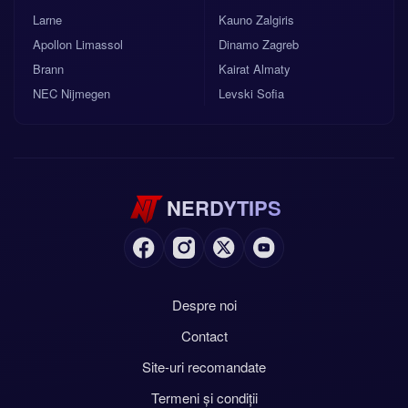
Larne
Kauno Zalgiris
Apollon Limassol
Dinamo Zagreb
Brann
Kairat Almaty
NEC Nijmegen
Levski Sofia
NERDYTIPS
Despre noi
Contact
Site-uri recomandate
Termeni și condiții