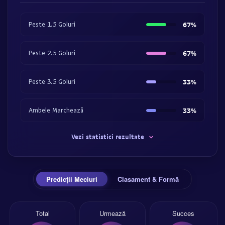
Peste 1.5 Goluri
67%
Peste 2.5 Goluri
67%
Peste 3.5 Goluri
33%
Ambele Marchează
33%
Vezi statistici rezultate
Predicții Meciuri
Clasament & Formă
Total
Urmează
Succes