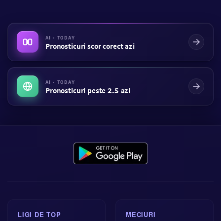
AI · TODAY
Pronosticuri scor corect azi
AI · TODAY
Pronosticuri peste 2.5 azi
LIGI DE TOP
MECIURI