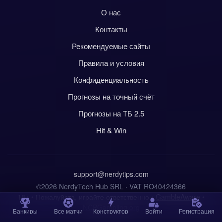
О нас
Контакты
Рекомендуемые сайты
Правила и условия
Конфиденциальность
Прогнозы на точный счёт
Прогнозы на ТБ 2.5
Hit & Win
support@nerdytips.com
©2026 NerdyTech Hub SRL · VAT RO40424366
18+ • Пожалуйста, играйте ответственно •
GambleAware
•
NCPGambling.org
Банкиры
Все матчи
Конструктор
Войти
Регистрация