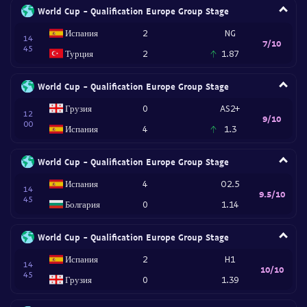
World Cup - Qualification Europe Group Stage
Испания
2
NG
14
7/10
45
Турция
2
1.87
World Cup - Qualification Europe Group Stage
Грузия
0
AS2+
12
9/10
00
Испания
4
1.3
World Cup - Qualification Europe Group Stage
Испания
4
O2.5
14
9.5/10
45
Болгария
0
1.14
World Cup - Qualification Europe Group Stage
Испания
2
H1
14
10/10
45
Грузия
0
1.39