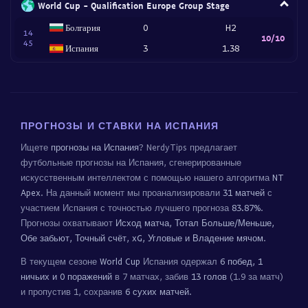
World Cup - Qualification Europe Group Stage
Болгария
0
H2
14
10/10
45
Испания
3
1.38
ПРОГНОЗЫ И СТАВКИ НА ИСПАНИЯ
Ищете
прогнозы на Испания
? NerdyTips предлагает
футбольные прогнозы на Испания, сгенерированные
искусственным интеллектом с помощью нашего алгоритма
NT
Apex
. На данный момент мы проанализировали
31 матчей
с
участием Испания с точностью лучшего прогноза
83.87%
.
Прогнозы охватывают
Исход матча, Тотал Больше/Меньше,
Обе забьют, Точный счёт, xG, Угловые и Владение мячом
.
В текущем сезоне
World Cup
Испания одержал
6 побед, 1
ничьих и 0 поражений
в 7 матчах, забив
13 голов
(1.9 за матч)
и пропустив 1, сохранив
6 сухих матчей
.