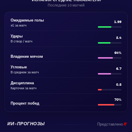
Последние 10 матчей
Ожидаемые голы
1.99
xG за матч
Удары
5.4
В створ / матч
64%
Владение мячом
Угловые
6.7
В среднем за матч
Дисциплина
0.8
Карточки за матч
70%
Процент побед
ИИ-ПРОГНОЗЫ
Представлено