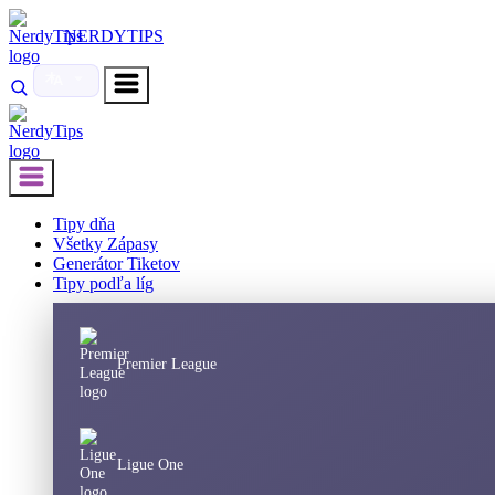
NERDYTIPS
Tipy dňa
Všetky Zápasy
Generátor Tiketov
Tipy podľa líg
Premier League
Ligue One