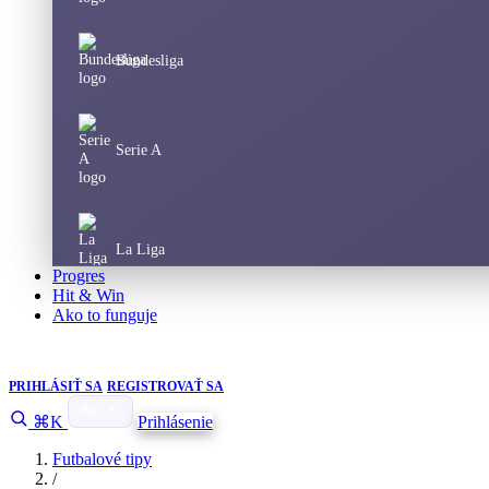
Bundesliga
Serie A
La Liga
Progres
Hit & Win
Ako to funguje
Champions League
PRIHLÁSIŤ SA
REGISTROVAŤ SA
⌘K
Prihlásenie
Europa League
Futbalové tipy
/