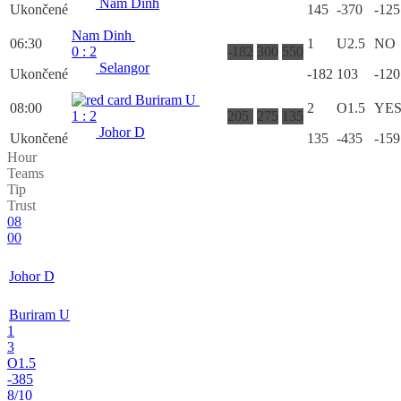
Nam Dinh
Ukončené
145
-370
-125
Nam Dinh
06:30
1
U2.5
NO
0
:
2
-182
300
550
Selangor
Ukončené
-182
103
-120
Buriram U
08:00
2
O1.5
YE
1
:
2
205
275
135
Johor D
Ukončené
135
-435
-159
Hour
Teams
Tip
Trust
08
00
Johor D
Buriram U
1
3
O1.5
-385
8/10