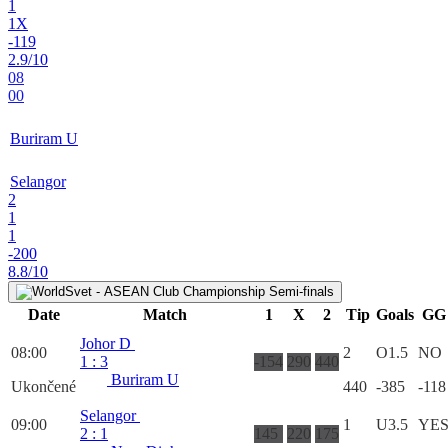
1
1X
-119
2.9/10
08
00
Buriram U
Selangor
2
1
1
-200
8.8/10
Svet - ASEAN Club Championship Semi-finals
Date
Match
1
X
2
Tip
Goals
GG
Johor D
08:00
2
O1.5
NO
1
:
3
-154
290
440
Buriram U
Ukončené
440
-385
-118
Selangor
09:00
1
U3.5
YE
2
:
1
145
220
175