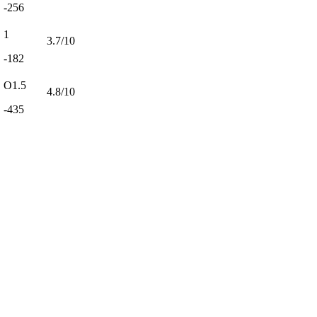
-256
1
3.7/10
-182
S
O1.5
4.8/10
-435