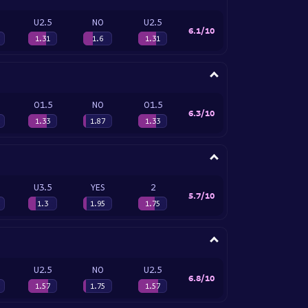
U2.5
NO
U2.5
6.1/10
1.31
1.6
1.31
O1.5
NO
O1.5
6.3/10
1.33
1.87
1.33
U3.5
YES
2
5.7/10
1.3
1.95
1.75
U2.5
NO
U2.5
6.8/10
1.57
1.75
1.57