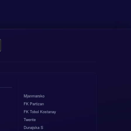
Mjanmarsko
FK Partizan
FK Tobol Kostanay
Twente
Dunajska S