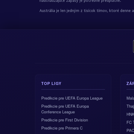
nadchádzajúce zápasy je potrebné predplatné.
Austrália je len jedným z tisícok tímov, ktoré denn
TOP LIGY
ZÁ
Predikcie pre UEFA Europa League
Mala
Predikcie pre UEFA Europa
Tha
Conference League
HNK 
Predikcie pre First Division
FC 
Predikcie pre Primera C
PAO