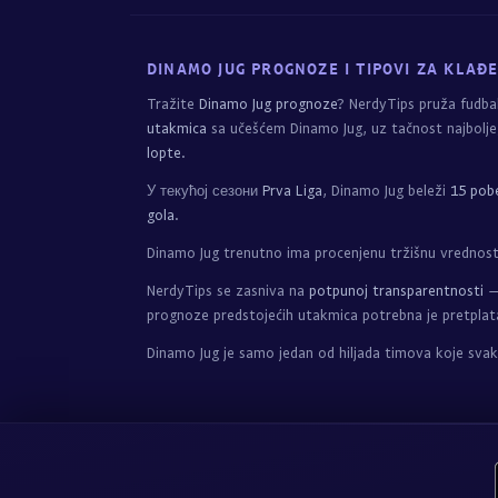
DINAMO JUG PROGNOZE I TIPOVI ZA KLAĐ
Tražite
Dinamo Jug prognoze
? NerdyTips pruža fudba
utakmica
sa učešćem Dinamo Jug, uz tačnost najbolje
lopte
.
У текућој сезони
Prva Liga
, Dinamo Jug beleži
15 pobe
gola
.
Dinamo Jug trenutno ima procenjenu tržišnu vrednos
NerdyTips se zasniva na
potpunoj transparentnosti
— 
prognoze predstojećih utakmica potrebna je pretplat
Dinamo Jug je samo jedan od hiljada timova koje sva