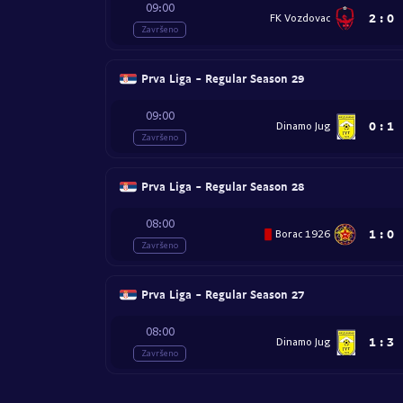
09:00
2
:
0
FK Vozdovac
Završeno
Prva Liga - Regular Season 29
09:00
0
:
1
Dinamo Jug
Završeno
Prva Liga - Regular Season 28
08:00
1
:
0
Borac 1926
Završeno
Prva Liga - Regular Season 27
08:00
1
:
3
Dinamo Jug
Završeno