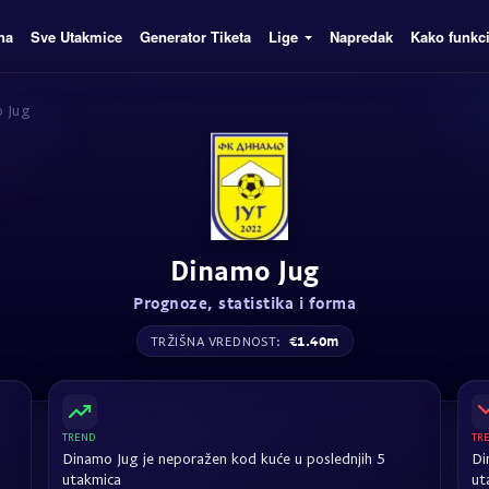
na
Sve Utakmice
Generator Tiketa
Lige
Napredak
Kako funkc
 Jug
Dinamo Jug
Prognoze, statistika i forma
€1.40m
TRŽIŠNA VREDNOST:
TREND
TR
Dinamo Jug je neporažen kod kuće u poslednjih 5
Di
utakmica
ut