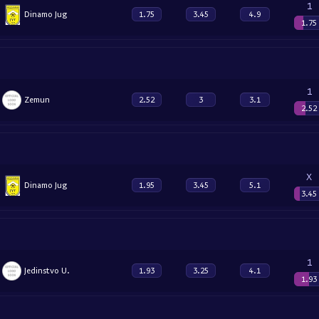
1
Dinamo Jug
1.75
3.45
4.9
1.75
1
Zemun
2.52
3
3.1
2.52
X
Dinamo Jug
1.95
3.45
5.1
3.45
1
Jedinstvo U.
1.93
3.25
4.1
1.93