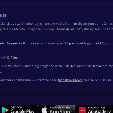
ENJE
lske tipove za Dinamo Jug generisane veštačkom inteligencijom pomoću na
g tipa od
66.67%
. Prognoze pokrivaju
Konačan rezultat, Under/Over, Oba tim
da, 14 remija i 9 poraza
u 38 utakmica, uz
40 postignutih golova
(1.1 po ut
t od
€1.40m
.
sve završene Dinamo Jug prognoze ostaju vidljive kako biste u svakom tre
a.
kodnevno analiziramo — istražite naše
fudbalske tipove
za više od 160 liga.