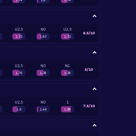
U2.5
NO
U2.5
6.5/10
1.72
1.83
1.72
U2.5
NO
NG
5/10
1.76
1.38
1.38
U2.5
NO
1
7.5/10
1.6
1.46
1.98