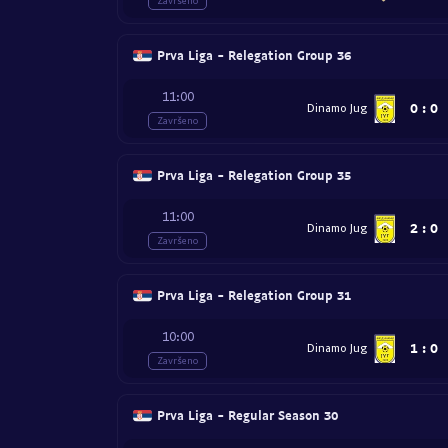
Završeno
Prva Liga - Relegation Group 36
11:00
0
:
0
Dinamo Jug
Završeno
Prva Liga - Relegation Group 35
11:00
2
:
0
Dinamo Jug
Završeno
Prva Liga - Relegation Group 31
10:00
1
:
0
Dinamo Jug
Završeno
Prva Liga - Regular Season 30