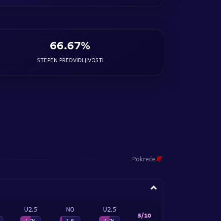
66.67%
STEPEN PREDVIDLJIVOSTI
Pokreće
U2.5
NO
U2.5
5/10
1.74
1.8
1.74