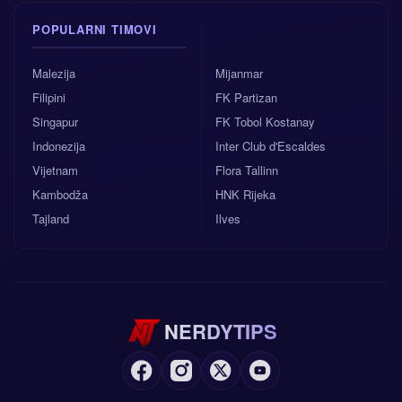
POPULARNI TIMOVI
Malezija
Mijanmar
Filipini
FK Partizan
Singapur
FK Tobol Kostanay
Indonezija
Inter Club d'Escaldes
Vijetnam
Flora Tallinn
Kambodža
HNK Rijeka
Tajland
Ilves
NERDYTIPS