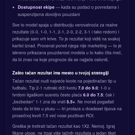
Dostupnost ekipe
— kada su podaci o povredama i
suspenzijama dovoljno pouzdani
Sve to model spaja u distribuciju verovatnoća za realne
rezultate (0-0, 1-0, 1-1, 2-1, 2-0, 2-2, 3-1 i tako redom) i
prikazuje sam vrh krive. To je rezultat koji vidiš na svakoj
kartici iznad. Procenat pored njega nije marketing — to je
iskreno prikazana pouzdanost modela u to kako čita meč,
da bi znao na koje prognoze da se najjače osloniš.
Zašto tačan rezultat ima mesto u tvojoj strategiji
Tačan rezultat nudi najveće kvote na pojedinačan tip u
fudbalu. Tip 2-1 rutinski drži kvotu
7.0 do 9.0
; 1-0 u
tvrdom ligaškom susretu često plaća
6.0 do 7.5
; čak i
„bezbedan" 1-1 zna da vrati
5.5+
. Ne moraš pogađati
često da bi bio u plusu — tri prolaza u dvadeset tipova na
prosečnoj kvoti 7.5 već nose pozitivan ROI.
Greška je tretirati tačan rezultat kao 1X2. Nemoj. Igraj
fiksne uloge, ne trpaj više tačnih rezultata u jedan tiket