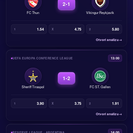
2-1
FC Thun
Vikingur Reykjavik
1.54
4.75
5.80
1
X
2
Otvori analizu
→
13:00
UEFA EUROPA CONFERENCE LEAGUE
1-2
Sheriff Tiraspol
FC ST. Gallen
3.90
3.75
1.91
1
X
2
Otvori analizu
→
14:00
RESERVE LEAGUE · ARGENTINA