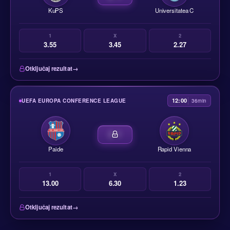
KuPS
Universitatea C
1
X
2
3.55
3.45
2.27
Otključaj rezultat
→
12:00
UEFA EUROPA CONFERENCE LEAGUE
36min
2-1
Paide
Rapid Vienna
1
X
2
13.00
6.30
1.23
Otključaj rezultat
→