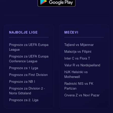
NAJBOLJE LIGE
MEČEVI
Prognoze za UEFA Europa
Tajland vs Mijanmar
League
Malezija vs Filipini
Prognoze za UEFA Europa
Inter C vs Flora T
Conference League
Valur R vs Nordsjaelland
Prognoze za 1 Lyga
HJK Helsinki vs
Prognoze za First Division
Motherwell
Prognoze za NB I
Radnicki NIS vs FK
Prognoze za Division 2 -
Partizan
Norra Götaland
Crvena Z vs Novi Pazar
Prognoze za 2. Liga