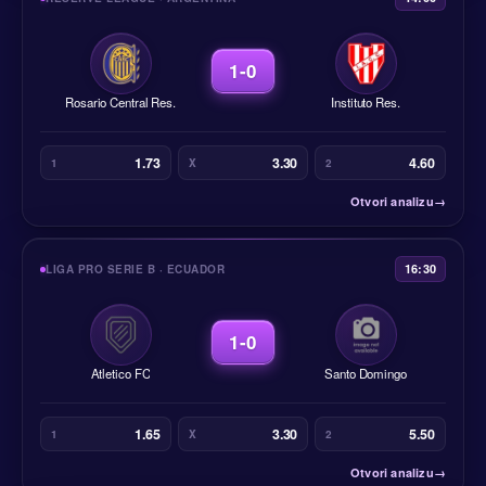
1-0
Rosario Central Res.
Instituto Res.
1.73
3.30
4.60
1
X
2
Otvori analizu
→
16:30
LIGA PRO SERIE B · ECUADOR
1-0
Atletico FC
Santo Domingo
1.65
3.30
5.50
1
X
2
Otvori analizu
→