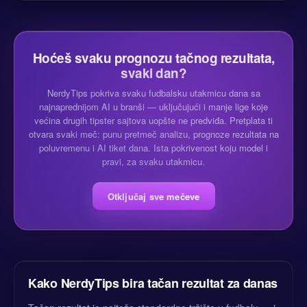
Hoćeš svaku prognozu tačnog rezultata,
svaki dan?
NerdyTips pokriva svaku fudbalsku utakmicu dana sa
najnaprednijom AI u branši — uključujući i manje lige koje
većina drugih tipster sajtova uopšte ne predviđa. Pretplata ti
otvara svaki meč: punu pretmeč analizu, prognoze rezultata na
poluvremenu i AI tiket dana. Ista pokrivenost koju model i
pravi, za svaku utakmicu.
Otključaj sve mečeve
Kako NerdyTips bira tačan rezultat za danas