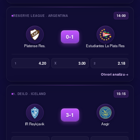
14:00
RESERVE LEAGUE · ARGENTINA
0-1
Platense Res.
Estudiantes La Plata Res
4.20
3.00
2.18
1
X
2
Otvori analizu
→
15:15
1. DEILD · ICELAND
3-1
IR Reykjavik
Aegir