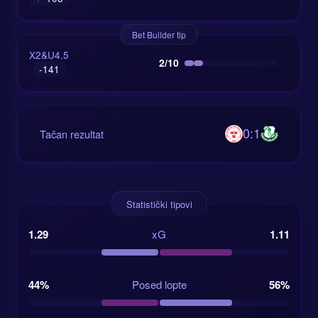
Bet Builder tip
X2&U4.5
2/10
-141
0:1
Tačan rezultat
Statistički tipovi
1.29
xG
1.11
44%
Posed lopte
56%