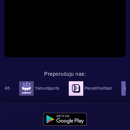
Preporučuju nas:
365
YahooSports
PlanetFootball