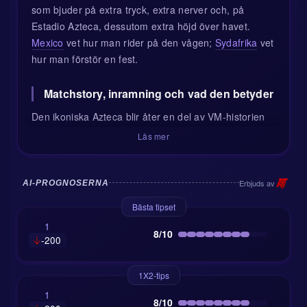
som bjuder på extra tryck, extra nerver och, på
Estadio Azteca, dessutom extra höjd över havet.
Mexico
vet hur man rider på den vågen;
Sydafrika
vet
hur man förstör en fest.
Matchstory, inramning och vad den betyder
Den ikoniska Azteca blir åter en del av VM-historien
när arenan för tredje gången står värd för en
Läs mer
öppningsmatch efter 1970 och 1986. Och visst,
manusförfattarna kunde inte låta bli: det här är en
nostalgisk repris på öppningsmatchen 2010, den som
Erbjuds av
AI-PROGNOSERNA
slutade 1-1 efter Siphiwe Tshabalalas kanonmål. Före
Bästa tipset
avspark väntas öppningsceremonin dessutom vara
1
fullpackad med stora namn, så kom inte sent – om du
8/10
-200
nu inte spelar på ”första målet efter fyrverkerierna”.
1X2-tips
Hur lagen lär gå till väga
1
8/10
Mexico kommer in med riktigt fint momentum: åtta