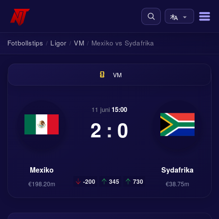
Fotbollstips
Ligor
VM
Mexiko vs Sydafrika
/
/
/
VM
11 juni
15:00
2
:
0
Mexiko
Sydafrika
-200
345
730
€198.20m
€38.75m