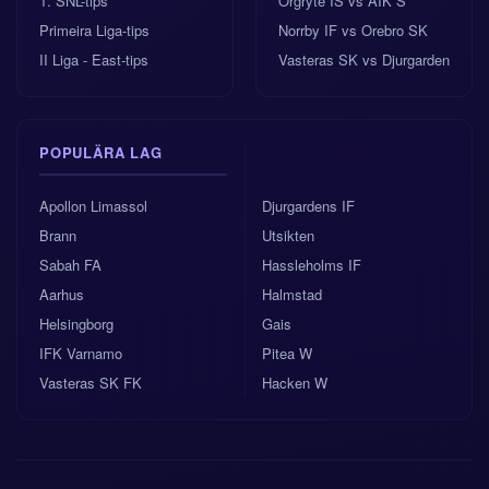
1. SNL-tips
Orgryte IS vs AIK S
halvlekarna och håller Sydafrika mestadels på
Primeira Liga-tips
Norrby IF vs Orebro SK
avstånd.
II Liga - East-tips
Vasteras SK vs Djurgarden
POPULÄRA LAG
Apollon Limassol
Djurgardens IF
Brann
Utsikten
Sabah FA
Hassleholms IF
Aarhus
Halmstad
Helsingborg
Gais
IFK Varnamo
Pitea W
Vasteras SK FK
Hacken W