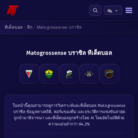
ทีเด็ดบอล
ลีก
Matogrossense บราซิล
/
/
Matogrossense บราซิล ทีเด็ดบอล
ในหน้านี้คุณสามารถดูการวิเคราะห์และทีเด็ดบอล Matogrossense
บราซิล ข้อมูลทางสถิติ, ฟอร์มของทีม และประวัติการแข่งขันล่าสุด
ถูกนำมาพิจารณา และทีเด็ดบอลถูกสร้างโดย AI โดยอัตโนมัติด้วย
ความแม่นยำกว่า 64.2%