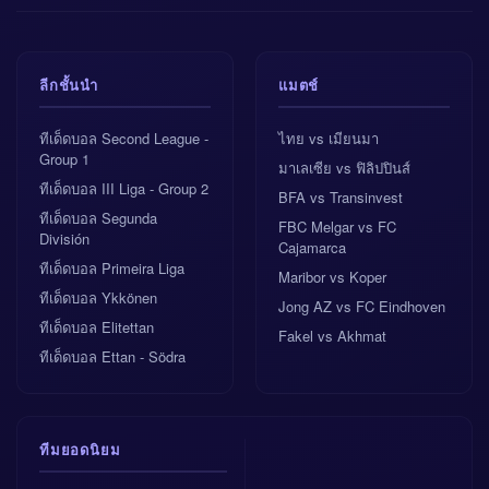
ลีกชั้นนำ
แมตช์
ทีเด็ดบอล Second League -
ไทย vs เมียนมา
Group 1
มาเลเซีย vs ฟิลิปปินส์
ทีเด็ดบอล III Liga - Group 2
BFA vs Transinvest
ทีเด็ดบอล Segunda
FBC Melgar vs FC
División
Cajamarca
ทีเด็ดบอล Primeira Liga
Maribor vs Koper
ทีเด็ดบอล Ykkönen
Jong AZ vs FC Eindhoven
ทีเด็ดบอล Elitettan
Fakel vs Akhmat
ทีเด็ดบอล Ettan - Södra
ทีมยอดนิยม