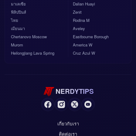
มาเลเซีย
Dalian Huayi
ฟิลิปปินส์
Zenit
ไทย
Rodina M
เมียนมา
Aveley
Chertanovo Moscow
Eastbourne Borough
Murom
America W
Heilongjiang Lava Spring
Cruz Azul W
NERDYTIPS
เกี่ยวกับเรา
ติดต่อเรา