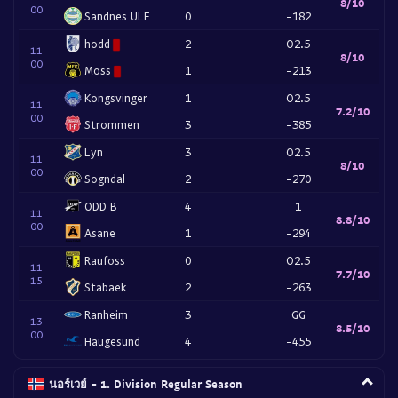
8/10
00
Sandnes ULF
0
-182
hodd
2
O2.5
11
8/10
00
Moss
1
-213
Kongsvinger
1
O2.5
11
7.2/10
00
Strommen
3
-385
Lyn
3
O2.5
11
8/10
00
Sogndal
2
-270
ODD B
4
1
11
8.8/10
00
Asane
1
-294
Raufoss
0
O2.5
11
7.7/10
15
Stabaek
2
-263
Ranheim
3
GG
13
8.5/10
00
Haugesund
4
-455
นอร์เวย์ - 1. Division Regular Season