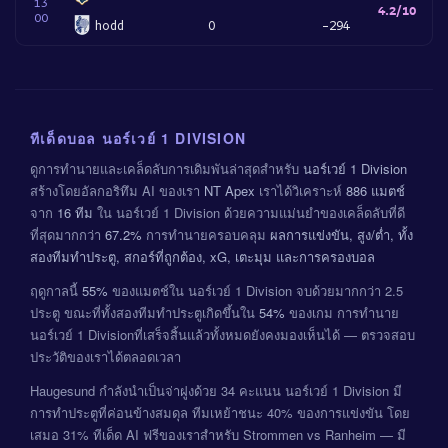
13
4.2/10
00
hodd
0
-294
ทีเด็ดบอล นอร์เวย์ 1 DIVISION
ดูการทำนายและเคล็ดลับการเดิมพันล่าสุดสำหรับ
นอร์เวย์ 1 Division
สร้างโดยอัลกอริทึม AI ของเรา
NT Apex
เราได้วิเคราะห์
886 แมตช์
จาก
16 ทีม
ใน นอร์เวย์ 1 Division ด้วยความแม่นยำของเคล็ดลับที่ดี
ที่สุดมากกว่า
67.2%
การทำนายครอบคลุม
ผลการแข่งขัน, สูง/ต่ำ, ทั้ง
สองทีมทำประตู, สกอร์ที่ถูกต้อง, xG, เตะมุม และการครองบอล
ฤดูกาลนี้
55%
ของแมตช์ใน นอร์เวย์ 1 Division จบด้วยมากกว่า 2.5
ประตู ขณะที่ทั้งสองทีมทำประตูเกิดขึ้นใน
54%
ของเกม การทำนาย
นอร์เวย์ 1 Divisionที่เสร็จสิ้นแล้วทั้งหมดยังคงมองเห็นได้ — ตรวจสอบ
ประวัติของเราได้ตลอดเวลา
Haugesund กำลังนำเป็นจ่าฝูงด้วย 34 คะแนน นอร์เวย์ 1 Division มี
การทำประตูที่ค่อนข้างสมดุล ทีมเหย้าชนะ 40% ของการแข่งขัน โดย
เสมอ 31% ทีเด็ด AI ฟรีของเราสำหรับ Strommen vs Ranheim — มี