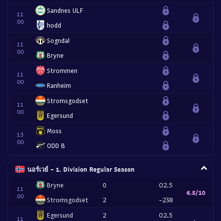
Sandnes ULF
11
00
hodd
Sogndal
11
00
Bryne
Strommen
11
00
Ranheim
Stromsgodset
11
00
Egersund
Moss
13
00
ODD B
นอร์เวย์ - 1. Division Regular Season
Bryne
0
O2.5
11
6.5/10
00
Stromsgodset
2
-238
Egersund
2
O2.5
11