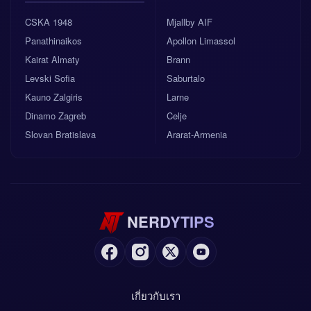
CSKA 1948
Mjallby AIF
Panathinaikos
Apollon Limassol
Kairat Almaty
Brann
Levski Sofia
Saburtalo
Kauno Zalgiris
Larne
Dinamo Zagreb
Celje
Slovan Bratislava
Ararat-Armenia
NERDYTIPS
เกี่ยวกับเรา