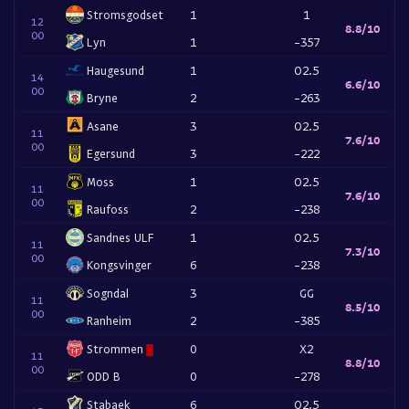
Stromsgodset
1
1
12
8.8/10
00
Lyn
1
-357
Haugesund
1
O2.5
14
6.6/10
00
Bryne
2
-263
Asane
3
O2.5
11
7.6/10
00
Egersund
3
-222
Moss
1
O2.5
11
7.6/10
00
Raufoss
2
-238
Sandnes ULF
1
O2.5
11
7.3/10
00
Kongsvinger
6
-238
Sogndal
3
GG
11
8.5/10
00
Ranheim
2
-385
Strommen
0
X2
11
8.8/10
00
ODD B
0
-278
Stabaek
6
O2.5