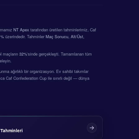
ritmamız
NT Apex
tarafından üretilen tahminlerimiz, Caf
1%
üzerindedir. Tahminler
Maç Sonucu, Alt/Üst,
Gol maçların
32%
'sinde gerçekleşti. Tamamlanan tüm
eleyin.
ma ağırlıklı bir organizasyon. Ev sahibi takımlar
ca Caf Confederation Cup ile sınırlı değil — dünya
 Tahminleri