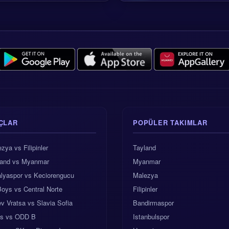
ÇLAR
POPÜLER TAKIMLAR
zya vs Filipinler
Tayland
land vs Myanmar
Myanmar
alyaspor vs Keciorengucu
Malezya
Boys vs Central Norte
Filipinler
v Vratsa vs Slavia Sofia
Bandirmaspor
s vs ODD B
Istanbulspor