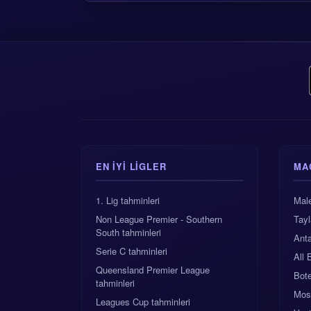
EN IYI LIGLER
MA
1. Lig tahminleri
Male
Non League Premier - Southern
Tay
South tahminleri
Ant
Serie C tahminleri
All 
Queensland Premier League
Bote
tahminleri
Mos
Leagues Cup tahminleri