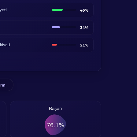
yeti
45%
34%
biyeti
21%
orm
Başarı
76.1%