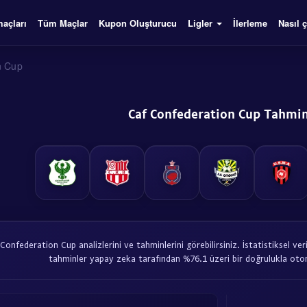
açları
Tüm Maçlar
Kupon Oluşturucu
Ligler
İlerleme
Nasıl ç
n Cup
Caf Confederation Cup Tahmin
onfederation Cup analizlerini ve tahminlerini görebilirsiniz. İstatistiksel ver
tahminler yapay zeka tarafından %76.1 üzeri bir doğrulukla otom