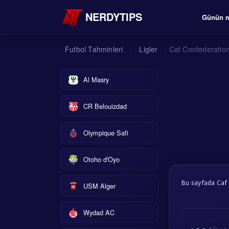
NERDYTIPS
Günün m
Futbol Tahminleri
Ligler
Caf Confederatio
/
/
Al Masry
CR Belouizdad
Olympique Safi
Otoho d'Oyo
Bu sayfada Caf C
USM Alger
Wydad AC