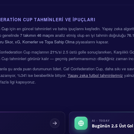
ERATION CUP TAHMINLERI VE İPUÇLARI
n Cup
için en güncel tahminleri ve bahis ipuçlarını keşfedin. Yapay zeka algo
p genelinde
7 takımın
46 maçını
analiz etmiş olup en iyi tahmin doğruluğu
76.
oğru Skor, xG, Kornerler ve Topa Sahip Olma
piyasalarını kapsar.
onfederation Cup maçlarının
21%
'si 2.5 üstü golle sonuçlanırken, Karşılıklı 
 Cup tahminleri görünür kalır — geçmiş performansımızı dilediğiniz zaman inc
nla şu anda puan durumunun lideri. Caf Confederation Cup, daha sıkı ve savun
azanıyor, %34'i ise beraberlikle bitiyor.
Yapay zeka futbol tahminlerimiz
yalnız
fazla ligi kapsıyoruz.
AI · TODAY
Bugünün 2.5 Üst Gol