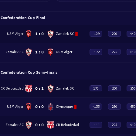
Confederation Cup Final
1
:
0
USM Alger
Zamalek SC
-109
220
440
1
:
0
Zamalek SC
USM Alger
-172
275
610
 Confederation Cup Semi-finals
0
:
1
CR Belouizdad
Zamalek SC
175
200
255
0
:
0
USM Alger
Olympique
-133
230
650
0
:
0
Zamalek SC
CR Belouizdad
-111
225
410