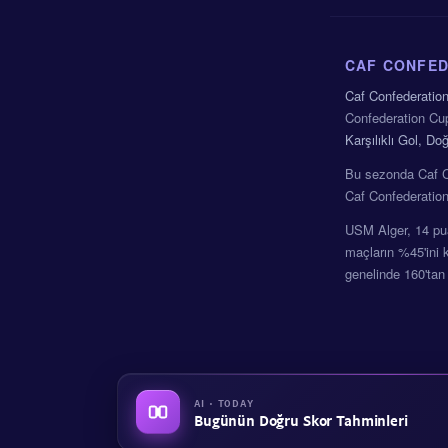
CAF CONFED
Caf Confederatio
Confederation Cu
Karşılıklı Gol, D
Bu sezonda Caf C
Caf Confederation
USM Alger, 14 pua
maçların %45'ini k
genelinde 160'tan 
AI · TODAY
Bugünün Doğru Skor Tahminleri