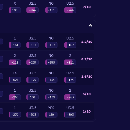
X
U2.5
NO
U2.5
7/10
190
-244
-161
-244
1
U2.5
NO
U2.5
2.2/10
-161
-167
-167
-167
2
U2.5
NO
2
6.2/10
1
-111
-238
-189
-111
1X
U2.5
NO
U2.5
1.6/10
-625
-175
-154
-175
1
U2.5
NO
1
5/10
-263
100
-139
-263
1
U3.5
YES
U3.5
1/10
-270
-303
150
-303