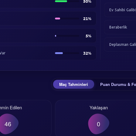
50%
Ev Sahibi Galibi
21%
Beraberlik
5%
Deplasman Gali
 Var
32%
Maç Tahminleri
Puan Durumu & F
hmin Edilen
Yaklaşan
46
0