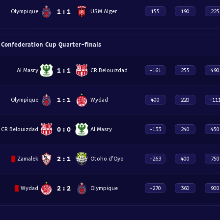
1
:
1
Olympique
USM Alger
155
190
225
Confederation Cup Quarter-finals
1
:
1
Al Masry
CR Belouizdad
-161
255
490
1
:
1
Olympique
Wydad
400
220
-11
0
:
0
CR Belouizdad
Al Masry
-133
240
450
2
:
1
Zamalek
Otoho d'Oyo
-263
400
750
2
:
2
Wydad
Olympique
-270
360
900