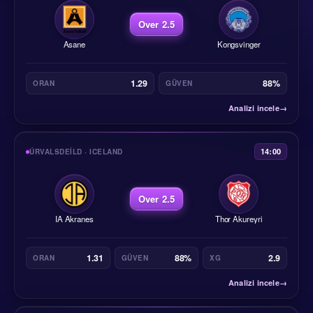
Over 2.5
Asane
Kongsvinger
1.29
88%
ORAN
GÜVEN
Analizi incele
→
14:00
ÚRVALSDEILD · ICELAND
Over 2.5
IA Akranes
Thor Akureyri
1.31
88%
2.9
ORAN
GÜVEN
XG
Analizi incele
→