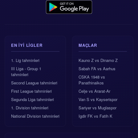
EN IYI LIGLER
MAÇLAR
1. Lig tahminleri
Kauno Z vs Dinamo Z
III Liga - Group 1
Sabah FA vs Aarhus
tahminleri
CSKA 1948 vs
Second League tahminleri
Panathinaikos
First League tahminleri
Celje vs Ararat-Ar
Segunda Liga tahminleri
Van S vs Kayserispor
1. Division tahminleri
Sariyer vs Muglaspor
National Division tahminleri
Igdir FK vs Fatih K