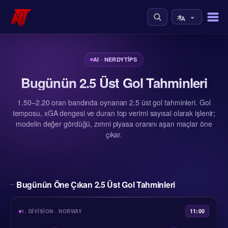
AI · NERDYTIPS
Bugünün 2.5 Üst Gol Tahminleri
1.50–2.20 oran bandında oynanan 2.5 üst gol tahminleri. Gol
temposu, xGA dengesi ve duran top verimi sayısal olarak işlenir;
modelin değer gördüğü, zımni piyasa oranını aşan maçlar öne
çıkar.
Bugünün Öne Çıkan 2.5 Üst Gol Tahminleri
11:00
1. DIVISION · NORWAY