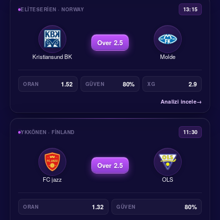
13:15
ELITESERIEN · NORWAY
Over 2.5
Kristiansund BK
Molde
1.52
80%
2.9
ORAN
GÜVEN
XG
Analizi incele
→
11:30
YKKÖNEN · FINLAND
Over 2.5
FC jazz
OLS
1.32
80%
ORAN
GÜVEN