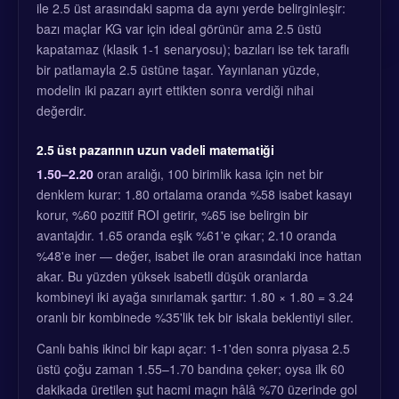
ile 2.5 üst arasındaki sapma da aynı yerde belirginleşir:
bazı maçlar KG var için ideal görünür ama 2.5 üstü
kapatamaz (klasik 1-1 senaryosu); bazıları ise tek taraflı
bir patlamayla 2.5 üstüne taşar. Yayınlanan yüzde,
modelin iki pazarı ayırt ettikten sonra verdiği nihai
değerdir.
2.5 üst pazarının uzun vadeli matematiği
1.50–2.20
oran aralığı, 100 birimlik kasa için net bir
denklem kurar: 1.80 ortalama oranda %58 isabet kasayı
korur, %60 pozitif ROI getirir, %65 ise belirgin bir
avantajdır. 1.65 oranda eşik %61'e çıkar; 2.10 oranda
%48'e iner — değer, isabet ile oran arasındaki ince hattan
akar. Bu yüzden yüksek isabetli düşük oranlarda
kombineyi iki ayağa sınırlamak şarttır: 1.80 × 1.80 = 3.24
oranlı bir kombinede %35'lik tek bir iskala beklentiyi siler.
Canlı bahis ikinci bir kapı açar: 1-1'den sonra piyasa 2.5
üstü çoğu zaman 1.55–1.70 bandına çeker; oysa ilk 60
dakikada üretilen şut hacmi maçın hâlâ %70 üzerinde gol