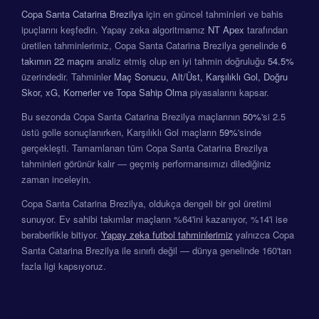
Copa Santa Catarina Brezilya
için en güncel tahminleri ve bahis
ipuçlarını keşfedin. Yapay zeka algoritmamız
NT Apex
tarafından
üretilen tahminlerimiz, Copa Santa Catarina Brezilya genelinde
6
takımın
22 maçını
analiz etmiş olup en iyi tahmin doğruluğu
54.5%
üzerindedir. Tahminler
Maç Sonucu, Alt/Üst, Karşılıklı Gol, Doğru
Skor, xG, Kornerler ve Topa Sahip Olma
piyasalarını kapsar.
Bu sezonda Copa Santa Catarina Brezilya maçlarının
50%
'si 2.5
üstü golle sonuçlanırken, Karşılıklı Gol maçların
59%
'sinde
gerçekleşti. Tamamlanan tüm Copa Santa Catarina Brezilya
tahminleri görünür kalır — geçmiş performansımızı dilediğiniz
zaman inceleyin.
Copa Santa Catarina Brezilya, oldukça dengeli bir gol üretimi
sunuyor. Ev sahibi takımlar maçların %64'ini kazanıyor, %14'i ise
beraberlikle bitiyor.
Yapay zeka futbol tahminlerimiz
yalnızca Copa
Santa Catarina Brezilya ile sınırlı değil — dünya genelinde 160'tan
fazla ligi kapsıyoruz.