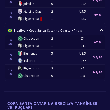
00
Joinville
0
-172
Marcilio Dias
2
U3.5
15
5/10
00
Figueirense
1
-333
Brezilya - Copa Santa Catarina Quarter-finals
Chapecoen
2
1X
18
4/10
30
Figueirense
1
-141
Blumenau
3
U2.5
13
3.3/10
00
Tubarao
1
-167
Figueirense
2
X2
13
4.7/10
00
Chapecoen
0
125
COPA SANTA CATARINA BREZILYA TAHMINLERI
VE İPUÇLARI