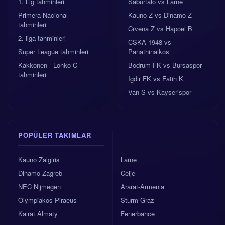
1. Lig tahminleri
Saburtalo vs Larne
Primera Nacional
Kauno Z vs Dinamo Z
tahminleri
Crvena Z vs Hapoel B
2. liga tahminleri
CSKA 1948 vs
Super League tahminleri
Panathinaikos
Kakkonen - Lohko C
Bodrum FK vs Bursaspor
tahminleri
Igdir FK vs Fatih K
Van S vs Kayserispor
POPÜLER TAKIMLAR
Kauno Zalgiris
Larne
Dinamo Zagreb
Celje
NEC Nijmegen
Ararat-Armenia
Olympiakos Piraeus
Sturm Graz
Kairat Almaty
Fenerbahce