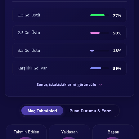
1.5 Gol Üstü
77%
2.5 Gol Üstü
50%
3.5 Gol Üstü
18%
Karşılıklı Gol Var
59%
Sonuç istatistiklerini görüntüle
Maç Tahminleri
Puan Durumu & Form
Tahmin Edilen
Yaklaşan
Başarı