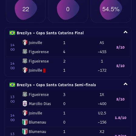
22
0
54.5%
Brezilya - Copa Santa Catarina Final
Joinville
1
AS
14
5/10
00
Figueirense
4
-455
Figueirense
2
1
14
5/10
00
Joinville
1
-172
Brezilya - Copa Santa Catarina Semi-finals
Figueirense
3
1X
13
5/10
00
Marcilio Dias
0
-400
Joinville
1
U2.5
14
1.8/10
00
Blumenau
0
-156
Blumenau
1
X2
13
2.7/10