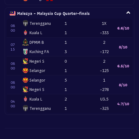
Malezya - Malaysia Cup Quarter-finals
Terengganu
1
1X
08
6.6/10
00
Kuala L
1
-333
DPMM B
1
2
07
8/10
15
Kuching FA
3
-172
Negeri S
0
2
08
6.5/10
00
Selangor
1
-125
Selangor
5
1
08
8/10
00
Negeri S
1
-278
Kuala L
2
U3.5
04
4.7/10
00
Terengganu
1
-323