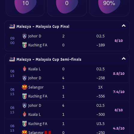
10
0
90%
Malezya - Malaysia Cup Final
Johor D
2
O2.5
09
8/10
00
Kuching FA
0
-189
Malezya - Malaysia Cup Semi-finals
Kuala L
0
O2.5
08
5.8/10
15
Johor D
4
-238
Selangor
1
1X
08
7.4/10
15
Kuching FA
1
-556
Johor D
4
O2.5
08
8/10
15
Kuala L
1
-500
Kuching FA
1
U3.5
08
4.5/10
15
Selangor
0
-250