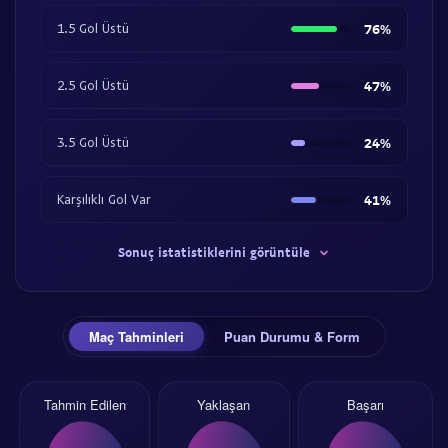
1.5 Gol Üstü
76%
2.5 Gol Üstü
47%
3.5 Gol Üstü
24%
Karşılıklı Gol Var
41%
Sonuç istatistiklerini görüntüle
Maç Tahminleri
Puan Durumu & Form
Tahmin Edilen
Yaklaşan
Başarı