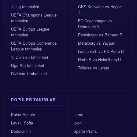
1. Lig tahminleri
GKS Katowice vs Hapoel
T
UEFA Champions League
tahminleri
FC Copenhagen vs
Debreceni V
UEFA Europa League
tahminleri
Pendikspor vs Batman P
UEFA Europa Conference
Metalourg vs Yaypan
League tahminleri
Lusitania L vs FC Porto B
1. Division tahminleri
North S vs Heidelberg U
Liga Pro tahminleri
Talleres vs Lanus
Division 1 tahminleri
POPÜLER TAKIMLAR
Kairat Almaty
Larne
Levski Sofia
Lyon
Bodo/Glimt
Sparta Praha