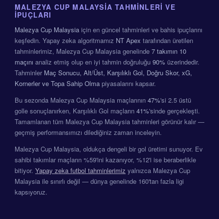
MALEZYA CUP MALAYSIA TAHMINLERI VE
İPUÇLARI
Malezya Cup Malaysia
için en güncel tahminleri ve bahis ipuçlarını
keşfedin. Yapay zeka algoritmamız
NT Apex
tarafından üretilen
tahminlerimiz, Malezya Cup Malaysia genelinde
7 takımın
10
maçını
analiz etmiş olup en iyi tahmin doğruluğu
90%
üzerindedir.
Tahminler
Maç Sonucu, Alt/Üst, Karşılıklı Gol, Doğru Skor, xG,
Kornerler ve Topa Sahip Olma
piyasalarını kapsar.
Bu sezonda Malezya Cup Malaysia maçlarının
47%
'si 2.5 üstü
golle sonuçlanırken, Karşılıklı Gol maçların
41%
'sinde gerçekleşti.
Tamamlanan tüm Malezya Cup Malaysia tahminleri görünür kalır —
geçmiş performansımızı dilediğiniz zaman inceleyin.
Malezya Cup Malaysia, oldukça dengeli bir gol üretimi sunuyor. Ev
sahibi takımlar maçların %59'ini kazanıyor, %12'i ise beraberlikle
bitiyor.
Yapay zeka futbol tahminlerimiz
yalnızca Malezya Cup
Malaysia ile sınırlı değil — dünya genelinde 160'tan fazla ligi
kapsıyoruz.