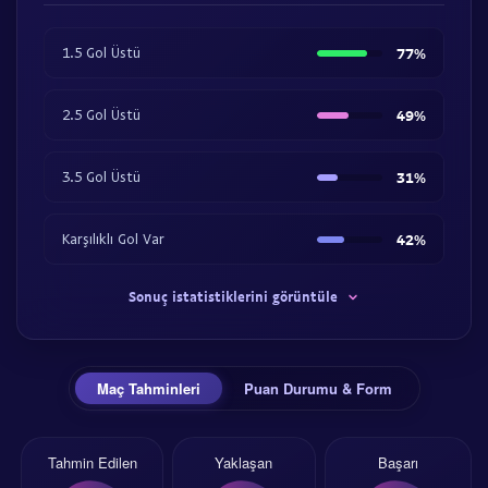
1.5 Gol Üstü
77%
2.5 Gol Üstü
49%
3.5 Gol Üstü
31%
Karşılıklı Gol Var
42%
Sonuç istatistiklerini görüntüle
Maç Tahminleri
Puan Durumu & Form
Tahmin Edilen
Yaklaşan
Başarı