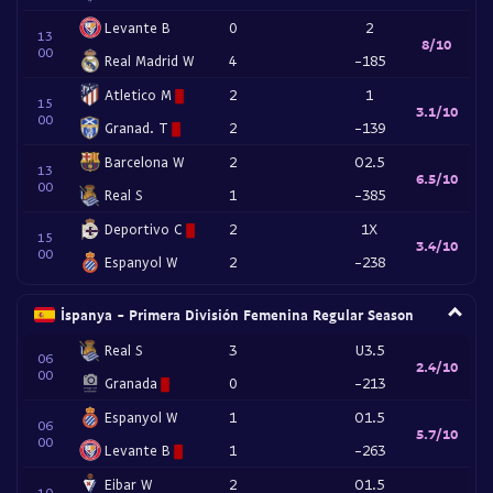
Levante B
0
2
13
8/10
00
Real Madrid W
4
-185
Atletico M
2
1
15
3.1/10
00
Granad. T
2
-139
Barcelona W
2
O2.5
13
6.5/10
00
Real S
1
-385
Deportivo C
2
1X
15
3.4/10
00
Espanyol W
2
-238
İspanya - Primera División Femenina Regular Season
Real S
3
U3.5
06
2.4/10
00
Granada
0
-213
Espanyol W
1
O1.5
06
5.7/10
00
Levante B
1
-263
Eibar W
2
O1.5
10