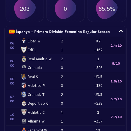
203
0
65.5%
İspanya - Primera División Femenina Regular Season
Eibar W
2
X2
06
2.4/10
00
Edf L
1
-167
Real Madrid W
2
1
06
8/10
00
Granada
0
-526
Real S
2
U3.5
06
1.8/10
00
Atletico M
0
-189
Granad. T
2
U3.5
07
3.7/10
00
Deportivo C
0
-238
Athletic C
4
1
10
7.7/10
00
Alhama W
1
-357
Espanyol W
0
1X