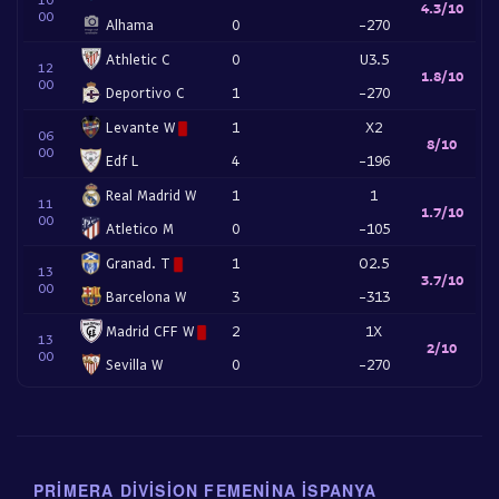
4.3/10
00
Alhama
0
-270
Athletic C
0
U3.5
12
1.8/10
00
Deportivo C
1
-270
Levante W
1
X2
06
8/10
00
Edf L
4
-196
Real Madrid W
1
1
11
1.7/10
00
Atletico M
0
-105
Granad. T
1
O2.5
13
3.7/10
00
Barcelona W
3
-313
Madrid CFF W
2
1X
13
2/10
00
Sevilla W
0
-270
PRIMERA DIVISION FEMENINA İSPANYA