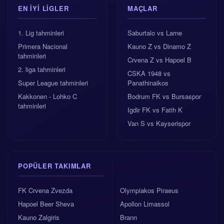
EN IYI LIGLER
MAÇLAR
1. Lig tahminleri
Saburtalo vs Larne
Primera Nacional
Kauno Z vs Dinamo Z
tahminleri
Crvena Z vs Hapoel B
2. liga tahminleri
CSKA 1948 vs
Super League tahminleri
Panathinaikos
Kakkonen - Lohko C
Bodrum FK vs Bursaspor
tahminleri
Igdir FK vs Fatih K
Van S vs Kayserispor
POPÜLER TAKIMLAR
FK Crvena Zvezda
Olympiakos Piraeus
Hapoel Beer Sheva
Apollon Limassol
Kauno Zalgiris
Brann