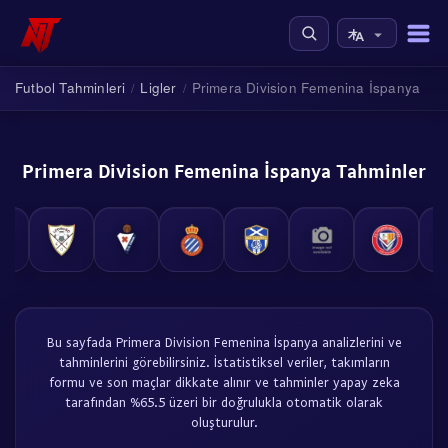
Futbol Tahminleri
Ligler
Primera Division Femenina İspanya
/
/
Primera Division Femenina İspanya Tahminler
Bu sayfada Primera Division Femenina İspanya analizlerini ve
tahminlerini görebilirsiniz. İstatistiksel veriler, takımların
formu ve son maçlar dikkate alınır ve tahminler yapay zeka
tarafından %65.5 üzeri bir doğrulukla otomatik olarak
oluşturulur.