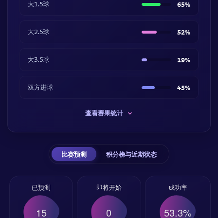
大1.5球
65%
大2.5球
52%
大3.5球
19%
双方进球
45%
查看赛果统计
比赛预测
积分榜与近期状态
已预测
即将开始
成功率
15
0
53.3%