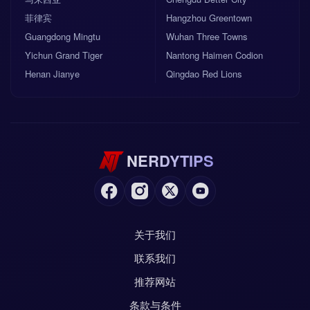
菲律宾
Hangzhou Greentown
Guangdong Mingtu
Wuhan Three Towns
Yichun Grand Tiger
Nantong Haimen Codion
Henan Jianye
Qingdao Red Lions
NERDYTIPS
关于我们
联系我们
推荐网站
条款与条件