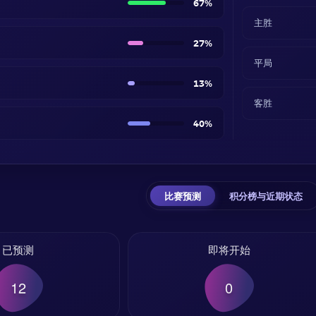
67%
主胜
27%
平局
13%
客胜
40%
比赛预测
积分榜与近期状态
已预测
即将开始
12
0