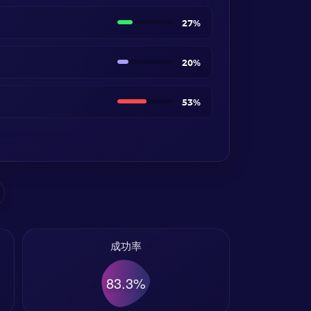
27%
20%
53%
成功率
83.3%