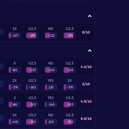
1X
U2.5
NO
U2.5
8/10
-227
-200
-122
-200
X
U2.5
NO
U2.5
4.4/10
185
-233
-156
-233
1X
U2.5
YES
1X
2/10
-370
-182
120
-370
2
U3.5
YES
U3.5
4.8/10
180
-303
-149
-303
1X
U3.5
NO
U3.5
6.8/10
-435
-303
103
-303