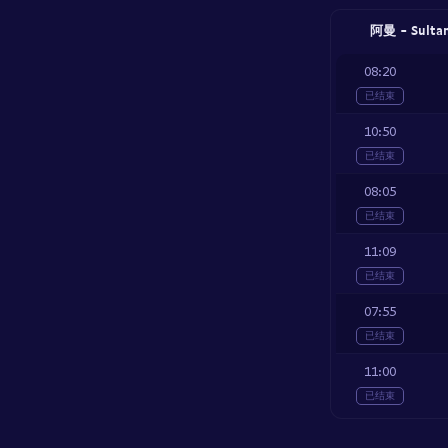
阿曼 - Sultan
08:20
已结束
10:50
已结束
08:05
已结束
11:09
已结束
07:55
已结束
11:00
已结束