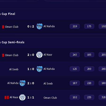
 Cup Final
0
:
2
Al Nahda
219
175
192
Oman Club
 Cup Semi-finals
2
:
0
Al Nasr
245
185
205
Oman Club
1
:
0
Al Nahda
125
200
265
Al Seeb
2
:
0
Al Nahda
187
220
180
Al Seeb
1
:
1
Al Nasr
102
235
320
Oman Club