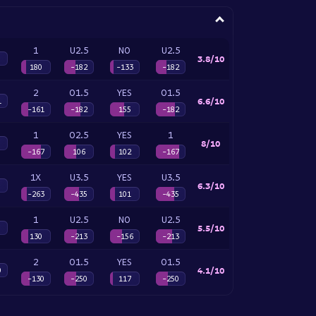
1
U2.5
NO
U2.5
3.8/10
180
-182
-133
-182
2
O1.5
YES
O1.5
6.6/10
1
-161
-182
155
-182
1
O2.5
YES
1
8/10
-167
106
102
-167
1X
U3.5
YES
U3.5
6.3/10
-263
-435
101
-435
1
U2.5
NO
U2.5
5.5/10
130
-213
-156
-213
2
O1.5
YES
O1.5
4.1/10
0
-130
-250
117
-250