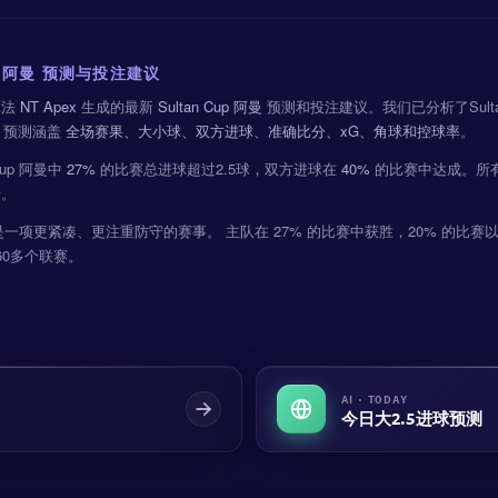
UP 阿曼 预测与投注建议
算法
NT Apex
生成的最新
Sultan Cup 阿曼
预测和投注建议。我们已分析了Sulta
。预测涵盖
全场赛果、大小球、双方进球、准确比分、xG、角球和控球率
。
Cup 阿曼中
27%
的比赛总进球超过2.5球，双方进球在
40%
的比赛中达成。所有已
录。
p 阿曼是一项更紧凑、更注重防守的赛事。 主队在 27% 的比赛中获胜，20% 的比
60多个联赛。
AI · TODAY
今日大2.5进球预测