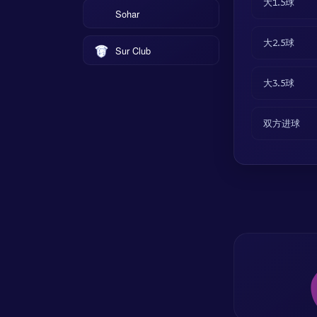
大1.5球
Sohar
大2.5球
Sur Club
大3.5球
双方进球