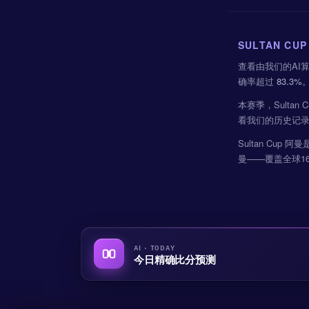
SULTAN C
查看由我们的AI
确率超过
83.3%
本赛季，Sultan 
看我们的历史记
Sultan Cu
曼——覆盖全球1
AI · TODAY
今日精确比分预测