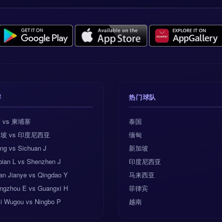
赛
热门球队
 vs 柬埔寨
泰国
坡 vs 印度尼西亚
缅甸
ing vs Sichuan J
新加坡
bian L vs Shenzhen J
印度尼西亚
an Jianye vs Qingdao Y
马来西亚
ngzhou E vs Guangxi H
菲律宾
i Wugou vs Ningbo P
越南