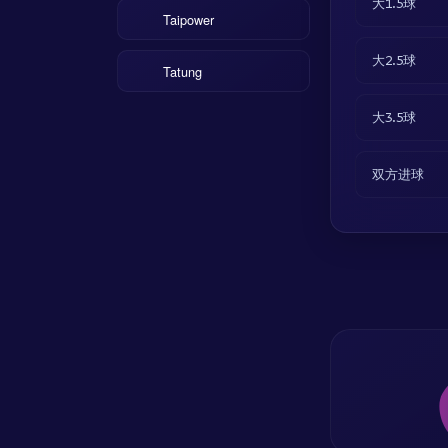
大1.5球
Taipower
大2.5球
Tatung
大3.5球
双方进球