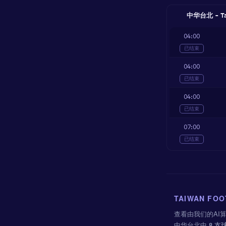
中华台北 - Taiw
04:00
已结束
04:00
已结束
04:00
已结束
07:00
已结束
TAIWAN FO
查看由我们的AI
中华台北中
8 支