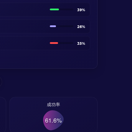
39%
26%
35%
成功率
61.6%