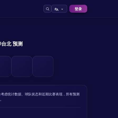
登录
e 中华台北 预测
测。系统会综合考虑统计数据、球队状态和近期比赛表现，所有预测
%。