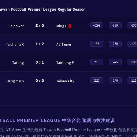
an Football Premier League Regular Season
3
:
0
-294
420
600
Taipower
Ming C
1
:
2
185
230
120
Taichung R
AC Taipei
0
:
1
215
245
100
Tatung
Taichung F
0
:
0
220
270
115
Hang Yuen
Tainan City
OTBALL PREMIER LEAGUE 中华台北 预测与投注建议
算法
NT Apex
生成的最新
Taiwan Football Premier League 中华台北
预测和投注建议
球队
的
99 场比赛
，最佳建议的准确率超过
61.6%
。预测涵盖
全场赛果、大小