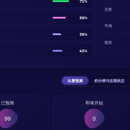
71%
主胜
58%
平局
38%
客胜
43%
比赛预测
积分榜与近期状态
已预测
即将开始
99
0