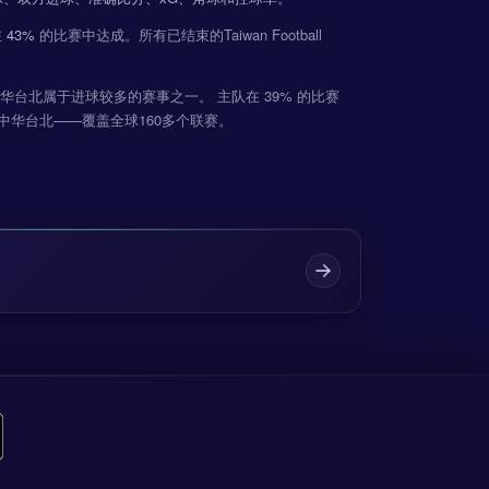
在
43%
的比赛中达成。所有已结束的Taiwan Football
eague 中华台北属于进球较多的赛事之一。 主队在 39% 的比赛
League 中华台北——覆盖全球160多个联赛。