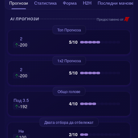
Прогнози
Статистика
Форма
H2H
Последни мачове
Предоставено от
AI ПРОГНОЗИ
Топ Прогноза
2
5/10
-200
1x2 Прогноза
2
5/10
-200
Общо голове
Под 3.5
4/10
-192
Двата отбора да отбележат
Не
2/10
100