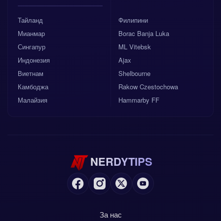
Тайланд
Филипини
Мианмар
Borac Banja Luka
Сингапур
ML Vitebsk
Индонезия
Ajax
Виетнам
Shelbourne
Камбоджа
Rakow Czestochowa
Малайзия
Hammarby FF
NERDYTIPS
За нас