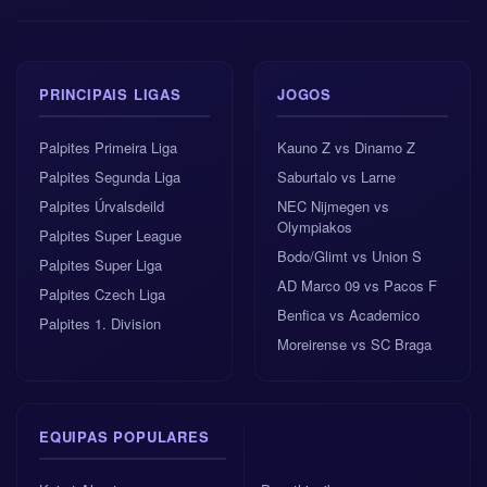
PRINCIPAIS LIGAS
JOGOS
Palpites Primeira Liga
Kauno Z vs Dinamo Z
Palpites Segunda Liga
Saburtalo vs Larne
Palpites Úrvalsdeild
NEC Nijmegen vs
Olympiakos
Palpites Super League
Bodo/Glimt vs Union S
Palpites Super Liga
AD Marco 09 vs Pacos F
Palpites Czech Liga
Benfica vs Academico
Palpites 1. Division
Moreirense vs SC Braga
EQUIPAS POPULARES