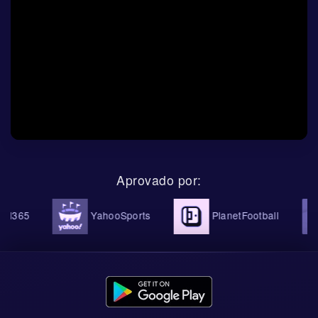
Aprovado por:
l365
YahooSports
PlanetFootball