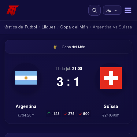
ronòstics de Futbol
Lligues
Copa del Món
Argentina vs Suïssa
/
/
/
Copa del Món
11 de jul.
21:00
3
:
1
Argentina
Suïssa
-128
275
500
€734.20m
€240.40m