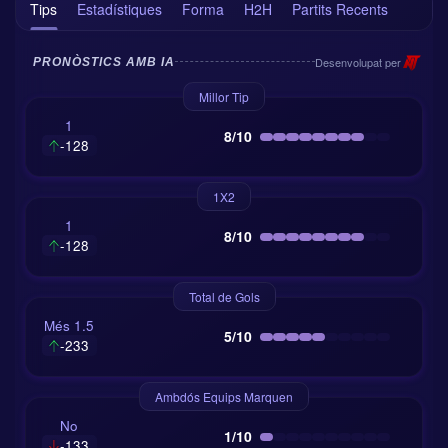
Tips
Estadístiques
Forma
H2H
Partits Recents
Desenvolupat per
PRONÒSTICS AMB IA
Millor Tip
1
8/10
-128
1X2
1
8/10
-128
Total de Gols
Més 1.5
5/10
-233
Ambdós Equips Marquen
No
1/10
-133