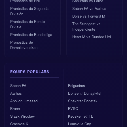
Pronòstics de FNL
Saburtalo vs Larne
Pronòstics de Segunda
Sabah FA vs Aarhus
División
Boise vs Forward M
Pronòstics de Eerste
The Strongest vs
Divisie
Independiente
Pronòstics de Bundesliga
Heart M vs Dundee Utd
Pronòstics de
Damallsvenskan
EQUIPS POPULARS
Sabah FA
Felgueiras
Aarhus
Epitsentr Dunayivtsi
Apollon Limassol
Shakhtar Donetsk
Brann
BVSC
Slask Wroclaw
Kecskemeti TE
Cracovia K
Louisville City