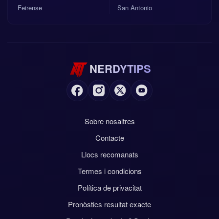
Feirense
San Antonio
NERDYTIPS
Sobre nosaltres
Contacte
Llocs recomanats
Termes i condicions
Política de privacitat
Pronòstics resultat exacte