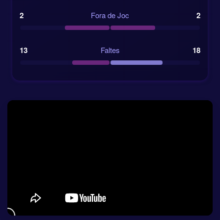
2
Fora de Joc
2
13
Faltes
18