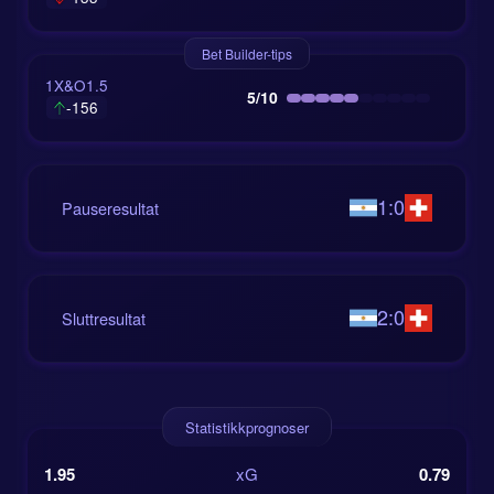
Bet Builder-tips
1X&O1.5
5/10
-156
1:0
Pauseresultat
2:0
Sluttresultat
Statistikkprognoser
1.95
xG
0.79