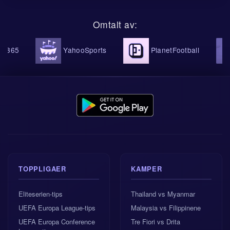
Omtalt av:
365
YahooSports
PlanetFootball
TOPPLIGAER
KAMPER
Eliteserien-tips
Thailand vs Myanmar
UEFA Europa League-tips
Malaysia vs Filippinene
UEFA Europa Conference
Tre Fiori vs Drita