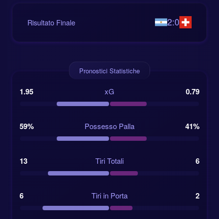
tranquillo in un'esplosione improvvisa. Il calcio, come
sempre, ama far sembrare sciocchi gli esperti.
2:0
Risultato Finale
Anche il mercato fotografa bene la differenza tra le
due squadre. Il valore complessivo della rosa
dell'Argentina è di €734.20m, mentre quello della
Svizzera è di €240.40m. I soldi, da soli, non segnano,
Pronostici Statistiche
ma spesso indicano profondità, qualità individuale e
1.95
xG
0.79
più alternative dalla panchina. Questo gap aiuta a
spiegare perché le quote vadano nella direzione della
squadra di casa in questo pronostico Argentina vs
59%
Possesso Palla
41%
Svizzera.
Partita: Argentina vs Svizzera
13
Tiri Totali
6
Fase della competizione: Quarto di finale della
Coppa del Mondo FIFA 2026
6
Tiri in Porta
2