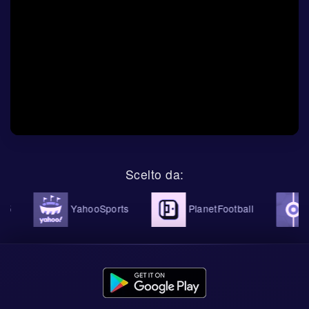
dell'Argentina e il controllo del possesso spingono il
pronostico verso il segno 1.
Il pronostico 1x2 è quindi 1, anch'esso con fiducia 8.5
e quota 1.78. Questo si sposa bene con il ritmo
atteso del match. L'Argentina è proiettata al 59% di
possesso, contro il 41% della Svizzera. Non è solo
una nota di stile: si collega direttamente alla
creazione di occasioni. Più controllo palla dovrebbe
aiutare l'Argentina a costruire pressione, schiacciare
la Svizzera più indietro e produrre attacchi ripetuti
Scelto da:
invece di episodi isolati.
YahooSports
PlanetFootball
Be
La previsione dei tiri rafforza questa idea. L'Argentina
dovrebbe produrre 13 conclusioni totali, con 6 nello
specchio. La Svizzera è stimata a 6 tiri, con appena 2
nello specchio. Questa differenza è importante per
chi segue il betting sportivo, perché suggerisce che
l'Argentina non dovrebbe soltanto avere più pallone,