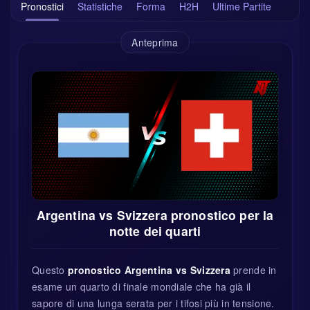
Pronostici
Statistiche
Forma
H2H
Ultime Partite
Anteprima
Argentina vs Svizzera pronostico per la
notte dei quarti
Questo
pronostico Argentina vs Svizzera
prende in
esame un quarto di finale mondiale che ha già il
sapore di una lunga serata per i tifosi più in tensione.