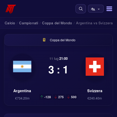
ici Calcio
Campionati
Coppa del Mondo
Argentina vs Svizzera
/
/
/
Coppa del Mondo
11 lug
21:00
3
:
1
Argentina
Svizzera
-128
275
500
€734.20m
€240.40m