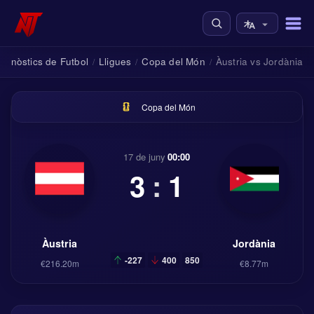
ronòstics de Futbol
Lligues
Copa del Món
Àustria vs Jordània
/
/
/
Copa del Món
17 de juny
00:00
3
:
1
Àustria
Jordània
-227
400
850
€216.20m
€8.77m