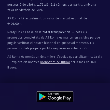
possessió de pilota
,
1.76 xG
i
5.1 córners
per partit, amb una
taxa de victòria del 70%
.
AS Roma té actualment un valor de mercat estimat de
€401.00m
.
NerdyTips es basa en la
total transparència
— tots els
pronòstics completats de AS Roma es mantenen visibles perquè
puguis verificar el nostre historial en qualsevol moment. Els
pronòstics dels propers partits requereixen subscripció.
AS Roma és només un dels milers d'equips que analitzem cada dia
— explora els nostres
pronòstics de futbol
per a més de 160
lligues.