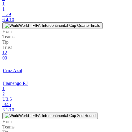
1
1
-139
6.4/10
World - FIFA Intercontinental Cup Quarter-finals
Hour
Teams
Tip
Trust
12
00
Cruz Azul
Flamengo RJ
1
2
U3.5
-345
3.1/10
World - FIFA Intercontinental Cup 2nd Round
Hour
Teams