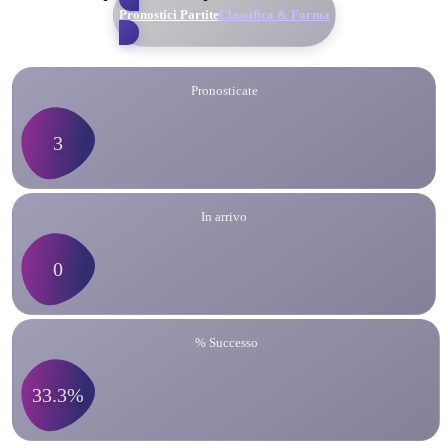
Pronostici Partite
Classifica & Forma
Pronosticate
3
In arrivo
0
% Successo
33.3%