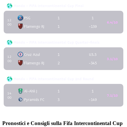
Mondo - FIFA Intercontinental Cup Final
PSG
1
1
12
6.4/10
00
Flamengo RJ
1
-139
Mondo - FIFA Intercontinental Cup Quarter-finals
Cruz Azul
1
U3.5
12
3.1/10
00
Flamengo RJ
2
-345
Mondo - FIFA Intercontinental Cup 2nd Round
Al-Ahli J
1
1
14
7.1/10
00
Pyramids FC
3
-149
Pronostici e Consigli sulla Fifa Intercontinental Cup