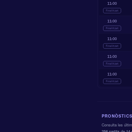
11:00
Finalitzat
11:00
Finalitzat
11:00
Finalitzat
11:00
Finalitzat
11:00
Finalitzat
PRONÒSTICS
Consulta les últi
256 partits
de
14 