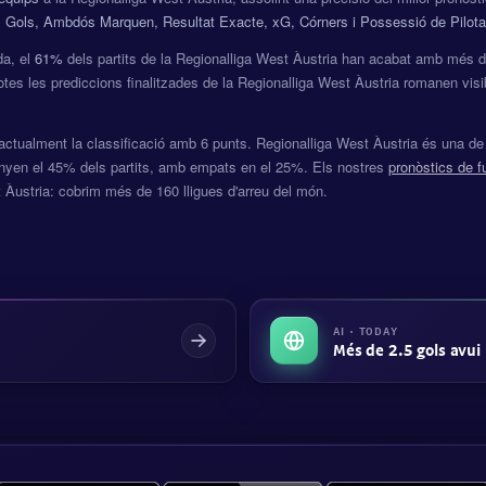
 Gols, Ambdós Marquen, Resultat Exacte, xG, Córners i Possessió de Pilota
a, el
61%
dels partits de la Regionalliga West Àustria han acabat amb més 
otes les prediccions finalitzades de la Regionalliga West Àustria romanen visi
ctualment la classificació amb 6 punts. Regionalliga West Àustria és una d
anyen el 45% dels partits, amb empats en el 25%. Els nostres
pronòstics de f
 Àustria: cobrim més de 160 lligues d'arreu del món.
AI · TODAY
Més de 2.5 gols avui