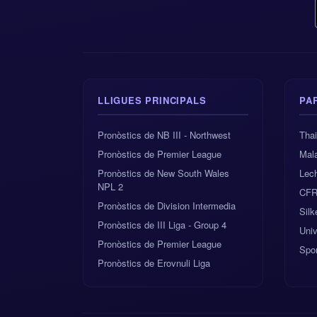
LLIGUES PRINCIPALS
PA
Pronòstics de NB III - Northwest
Tha
Pronòstics de Premier League
Mala
Pronòstics de New South Wales
Lec
NPL 2
CFR 
Pronòstics de Division Intermedia
Sil
Pronòstics de III Liga - Group 4
Univ
Pronòstics de Premier League
Spor
Pronòstics de Erovnuli Liga