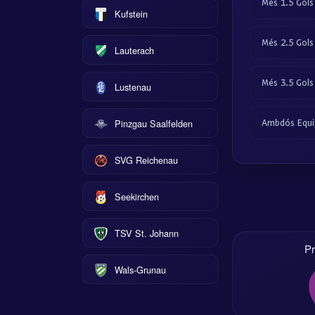
Més 1.5 Gols
Kufstein
Més 2.5 Gols
Lauterach
Més 3.5 Gols
Lustenau
Pinzgau Saalfelden
Ambdós Equi
SVG Reichenau
Seekirchen
TSV St. Johann
Pr
Wals-Grunau