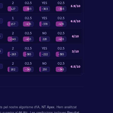
2
O2.5
YES
O2.5
5.9/10
127
-303
-303
-303
1
O2.5
YES
O2.5
6.5/10
157
-435
-370
-435
2
O2.5
NO
O2.5
6/10
5
-145
-455
220
-455
2
O2.5
YES
O2.5
3/10
3
-263
-385
-222
-385
2
O2.5
NO
O2.5
6.5/10
182
-345
250
-345
ts pel nostre algorisme d'IA,
NT Apex
. Hem analitzat
ic superior al
66.8%
. Les prediccions inclouen
Resultat