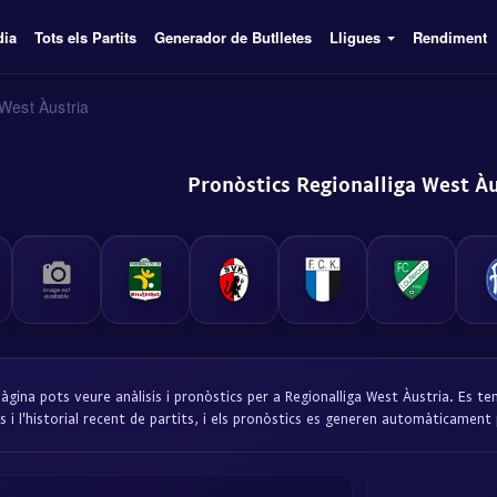
dia
Tots els Partits
Generador de Butlletes
Lligues
Rendiment
 West Àustria
Pronòstics Regionalliga West Àu
àgina pots veure anàlisis i pronòstics per a Regionalliga West Àustria. Es t
s i l'historial recent de partits, i els pronòstics es generen automàticament