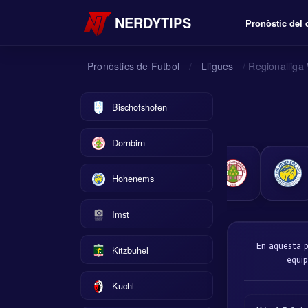
NERDYTIPS
Pronòstic del 
Pronòstics de Futbol
Lligues
Regionalliga
/
/
Bischofshofen
Dornbirn
Hohenems
Imst
En aquesta p
Kitzbuhel
equip
Kuchl