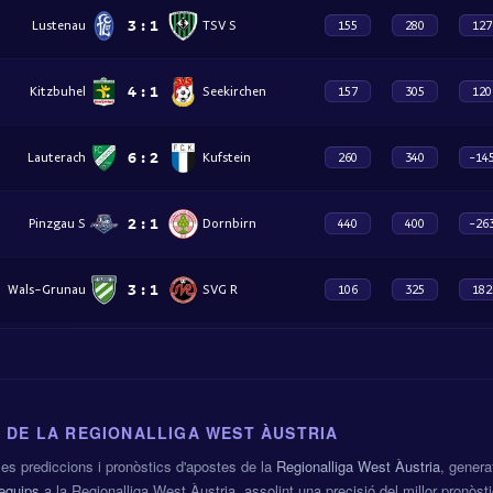
3
:
1
Lustenau
TSV S
155
280
127
4
:
1
Kitzbuhel
Seekirchen
157
305
120
6
:
2
Lauterach
Kufstein
260
340
-14
2
:
1
Pinzgau S
Dornbirn
440
400
-26
3
:
1
Wals-Grunau
SVG R
106
325
182
 DE LA REGIONALLIGA WEST ÀUSTRIA
mes prediccions i pronòstics d'apostes de la
Regionalliga West Àustria
, genera
equips
a la Regionalliga West Àustria, assolint una precisió del millor pronòst