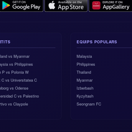
RTITS
EQUIPS POPULARS
iland vs Myanmar
Malaysia
ysia vs Philippines
Philippines
h P vs Polonia W
Thailand
C vs Universitatea C
Myanmar
keborg vs Odense
Izberbash
ersidad C vs Palestino
Kyzyltash
tivo vs Claypole
Seongnam FC