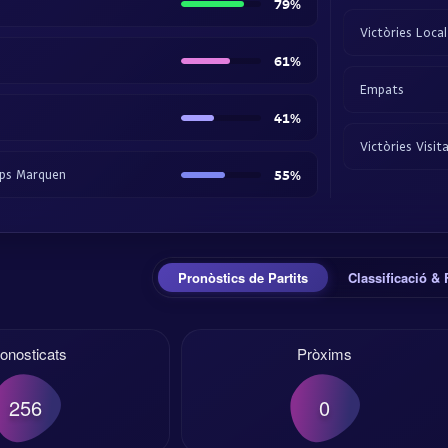
79%
Victòries Local
61%
Empats
41%
Victòries Visit
ps Marquen
55%
Pronòstics de Partits
Classificació &
onosticats
Pròxims
256
0