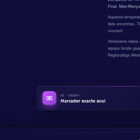
Final, Més/Menys
Aquesta temporad
dels encontres. T
moment.
Hohenems lidera a
equips locals gu
Regionalliga West
AI · TODAY
Marcador exacte avui