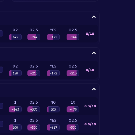
X2
O2.5
YES
O2.5
8/10
142
-244
-172
-244
X2
O2.5
YES
O2.5
8/10
120
-213
-172
-213
1
O2.5
NO
1X
6.3/10
-143
-370
205
-476
1
O2.5
YES
O2.5
6.5/10
100
-500
-417
-500