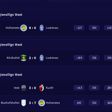
gionalliga West
6
:
0
Hohenems
Lustenau
-227
350
425
gionalliga West
2
:
0
Kitzbuhel
Lustenau
-189
320
365
gionalliga West
3
:
0
Imst
Kuchl
-143
335
285
3
:
7
Bischofshofen
Hohenems
100
310
182