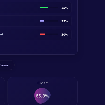
45%
25%
ant
30%
 Forma
Encert
66.8%