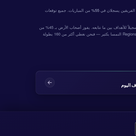
55%
من المباريات. جميع توقعات
يتصدّر Hohenems الترتيب حالياً برصيد 6 نقطة. يُعدّ Regionalliga West النمسا من أكثر البطولات تسجيلاً للأهداف بين ما نتابعه. يفوز أصحاب الأرض بـ 45% من
لدينا مباريات Regionalliga West النمسا بكثير — فنحن نغطي أكثر من 160 بطولة