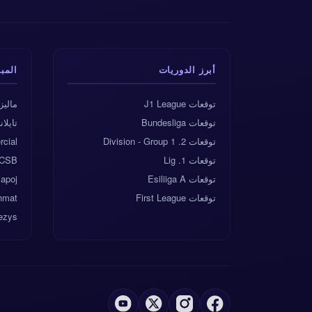
أبرز الدوريات
المب
توقعات J1 League
ماليزيا vs ا
توقعات Bundesliga
تايلاند vs مي
توقعات 2. Division - Group 1
cial
توقعات 1. Lig
FCSB
توقعات Esiliiga A
apoj
توقعات First League
hmat
ezys