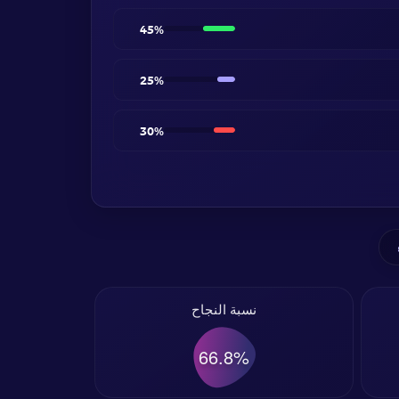
45%
25%
30%
نسبة النجاح
66.8%