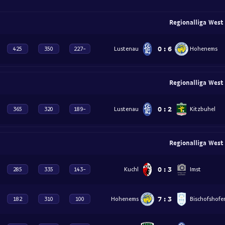
R
0
:
6
Lustenau
Hohenems
425
350
-227
R
0
:
2
Lustenau
Kitzbuhel
365
320
-189
R
0
:
3
Kuchl
Imst
285
335
-143
7
:
3
Hohenems
Bischofshofe
182
310
100