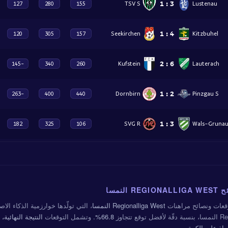
1
:
3
TSV S
Lustenau
127
280
155
1
:
4
Seekirchen
Kitzbuhel
120
305
157
2
:
6
Kufstein
Lauterach
-145
340
260
1
:
2
Dornbirn
Pinzgau S
-263
400
440
1
:
3
SVG R
Wals-Gruna
182
325
106
النمسا
عات ونصائح مراهنات
Regionalliga West النمسا
، التي تولّدها خوارزمية الذكاء الا
ع تتجاوز
66.8%
. وتشمل التوقعات
واذ على الكرة
.