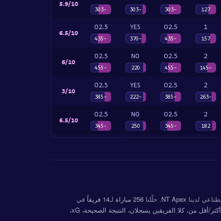
5.9/10
-303
-303
-303
127
O2.5
YES
O2.5
1
6.5/10
-435
-370
-435
157
O2.5
NO
O2.5
2
6/10
-455
220
-455
-145
O2.5
YES
O2.5
2
3/10
-385
-222
-385
-263
O2.5
NO
O2.5
2
6.5/10
-345
250
-345
182
صطناعي لدينا
NT Apex
. حلّلنا
256 مباراة
لـ
14 فريقاً
في
النتيجة النهائية، أكثر/أقل من، كلا الفريقين يسجلان، النتيجة الصحيحة، xG،