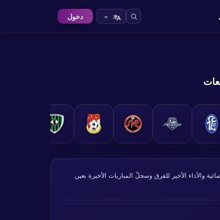
دخول
Regionalliga We النمسا. تُؤخذ البيانات الإحصائية والأداء الأخير للفرق وسجلّ المباريات الأخيرة بعين