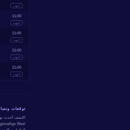
انتهت
11:00
انتهت
11:00
انتهت
11:00
انتهت
11:00
u
انتهت
توقعات ونصائح REGIONALLIGA WEST 
اكتشف أحدث توق
Regionalliga West النمسا، بنسبة دقّة لأفضل توق
الركنيات والاستح