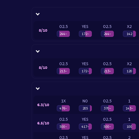
O2.5
YES
O2.5
X2
8/10
-244
-172
-244
142
O2.5
YES
O2.5
X2
8/10
-213
-172
-213
120
1X
NO
O2.5
1
6.3/10
-476
205
-370
-143
O2.5
YES
O2.5
1
6.5/10
-500
-417
-500
100
O2.5
YES
O2.5
2