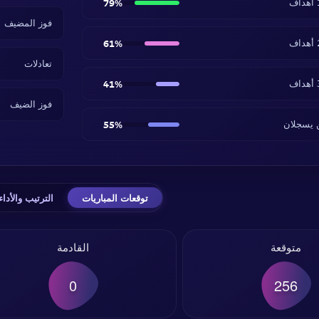
79%
فوز المضيف
61%
تعادلات
41%
فوز الضيف
ن يسجلان
55%
توقعات المباريات
الترتيب والأداء
متوقعة
القادمة
0
256