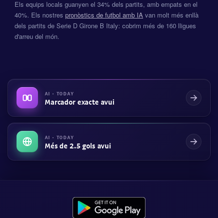
Els equips locals guanyen el 34% dels partits, amb empats en el
40%. Els nostres
pronòstics de futbol amb IA
van molt més enllà
dels partits de Serie D Girone B Italy: cobrim més de 160 lligues
d'arreu del món.
AI · TODAY
Marcador exacte avui
AI · TODAY
Més de 2.5 gols avui