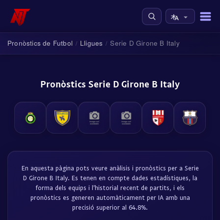
Pronòstics de Futbol
Lligues
Serie D Girone B Italy
/
/
Pronòstics Serie D Girone B Italy
En aquesta pàgina pots veure anàlisis i pronòstics per a Serie
D Girone B Italy. Es tenen en compte dades estadístiques, la
forma dels equips i l'historial recent de partits, i els
pronòstics es generen automàticament per IA amb una
precisió superior al 64.8%.