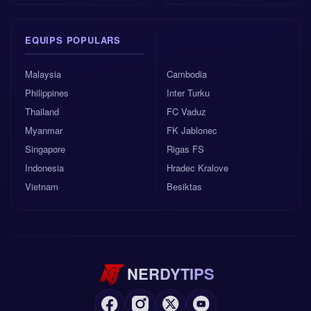
EQUIPS POPULARS
Malaysia
Cambodia
Philippines
Inter Turku
Thailand
FC Vaduz
Myanmar
FK Jablonec
Singapore
Rigas FS
Indonesia
Hradec Kralove
Vietnam
Besiktas
NERDYTIPS