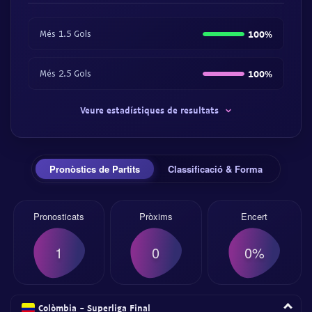
Més 1.5 Gols
100%
Més 2.5 Gols
100%
Veure estadístiques de resultats
Pronòstics de Partits
Classificació & Forma
Pronosticats
Pròxims
Encert
1
0
0%
Colòmbia - Superliga Final