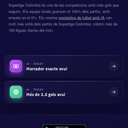
Superliga Colòmbia és una de les competicions amb més gols que
seguim. Els equips locals guanyen el 100% dels partits, amb
empats en el 0%. Els nostres
pronòstics de futbol amb IA
van
molt més enllà dels partits de Superliga Colòmbia: cobrim més de
160 lligues d'arreu del món.
AI · TODAY
Marcador exacte avui
AI · TODAY
Més de 2.5 gols avui