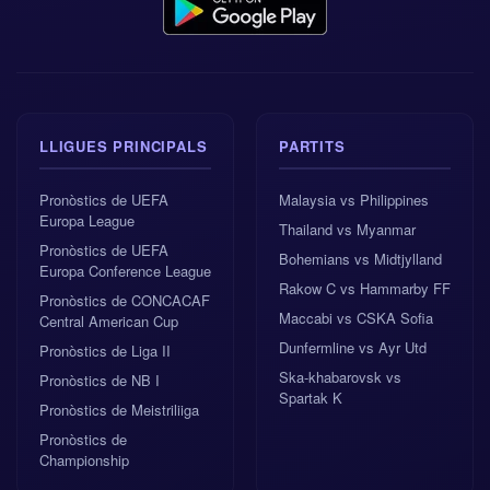
LLIGUES PRINCIPALS
PARTITS
Pronòstics de UEFA
Malaysia vs Philippines
Europa League
Thailand vs Myanmar
Pronòstics de UEFA
Bohemians vs Midtjylland
Europa Conference League
Rakow C vs Hammarby FF
Pronòstics de CONCACAF
Maccabi vs CSKA Sofia
Central American Cup
Dunfermline vs Ayr Utd
Pronòstics de Liga II
Ska-khabarovsk vs
Pronòstics de NB I
Spartak K
Pronòstics de Meistriliiga
Pronòstics de
Championship