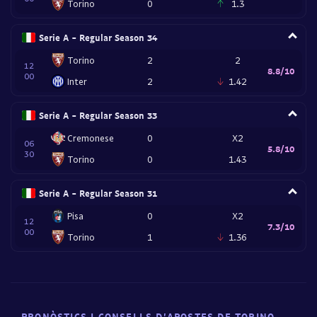
Torino
0
1.3
Serie A - Regular Season 34
Torino
2
2
12
8.8/10
00
Inter
2
1.42
Serie A - Regular Season 33
Cremonese
0
X2
06
5.8/10
30
Torino
0
1.43
Serie A - Regular Season 31
Pisa
0
X2
12
7.3/10
00
Torino
1
1.36
PRONÒSTICS I CONSELLS D'APOSTES DE TORINO