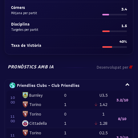
Córners
3.4
Mitjana per partit
Disciplina
1.5
Targetes per partit
40%
Taxa de Victòria
PRONÒSTICS AMB IA
Desenvolupat per
Friendlies Clubs - Club Friendlies
Burnley
0
U3.5
10
3.2/10
00
Torino
1
1.42
Torino
0
1
11
8/10
00
Cittadella
1
1.28
Torino
1
O2.5
11
3.3/10