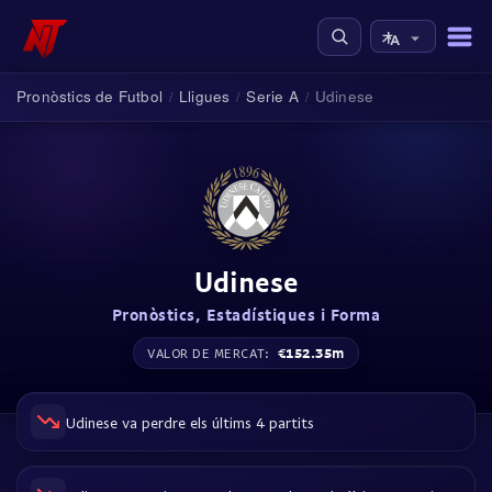
Pronòstics de Futbol
Lligues
Serie A
Udinese
/
/
/
Udinese
Pronòstics, Estadístiques i Forma
€152.35m
VALOR DE MERCAT:
Udinese va perdre els últims 4 partits