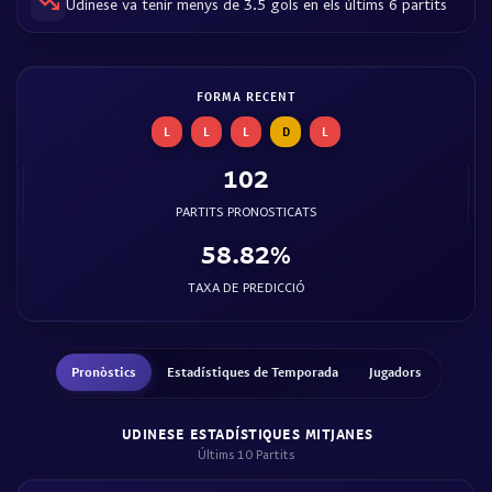
Udinese va tenir menys de 3.5 gols en els últims 6 partits
FORMA RECENT
L
L
L
D
L
102
PARTITS PRONOSTICATS
58.82%
TAXA DE PREDICCIÓ
Pronòstics
Estadístiques de Temporada
Jugadors
UDINESE ESTADÍSTIQUES MITJANES
Últims 10 Partits