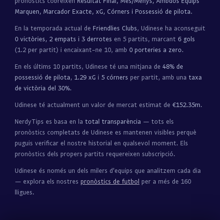
pronòstics cobreixen
Resultat Final, Més/Menys, Ambdós Equips
Marquen, Marcador Exacte, xG, Córners i Possessió de pilota
.
En la temporada actual de
Friendlies Clubs
, Udinese ha aconseguit
0 victòries, 2 empats i 3 derrotes
en 5 partits, marcant
6 gols
(1.2 per partit) i encaixant-ne 10, amb
0 porteries a zero
.
En els últims 10 partits, Udinese té una mitjana de
48% de
possessió de pilota
,
1.29 xG
i
5 córners
per partit, amb una
taxa
de victòria del 30%
.
Udinese té actualment un valor de mercat estimat de
€152.35m
.
NerdyTips es basa en la
total transparència
— tots els
pronòstics completats de Udinese es mantenen visibles perquè
puguis verificar el nostre historial en qualsevol moment. Els
pronòstics dels propers partits requereixen subscripció.
Udinese és només un dels milers d'equips que analitzem cada dia
— explora els nostres
pronòstics de futbol
per a més de 160
lligues.