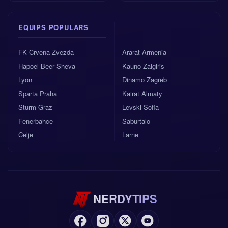
EQUIPS POPULARS
FK Crvena Zvezda
Ararat-Armenia
Hapoel Beer Sheva
Kauno Zalgiris
Lyon
Dinamo Zagreb
Sparta Praha
Kairat Almaty
Sturm Graz
Levski Sofia
Fenerbahce
Saburtalo
Celje
Larne
NERDYTIPS