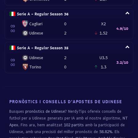
Serie A - Regular Season 36
Cagliari
0
X2
09
4.9/10
00
Udinese
2
1.52
Serie A - Regular Season 35
Udinese
2
U3.5
09
3.2/10
00
Torino
0
1.3
PRONÒSTICS I CONSELLS D'APOSTES DE UDINESE
Busques
pronòstics de Udinese
? NerdyTips ofereix consells de
futbol per a Udinese generats per IA amb el nostre algoritme,
NT
Apex
. Fins ara, hem analitzat
102 partits
amb la participació de
Udinese, amb una precisió del millor pronòstic de
58.82%
. Els