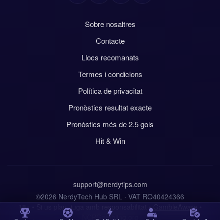
Sobre nosaltres
Contacte
Llocs recomanats
Termes i condicions
Política de privacitat
Pronòstics resultat exacte
Pronòstics més de 2.5 gols
Hit & Win
support@nerdytips.com
©2026 NerdyTech Hub SRL · VAT RO40424366
18+ • Si us plau, juga amb responsabilitat •
GambleAware
•
NCPGambling.org