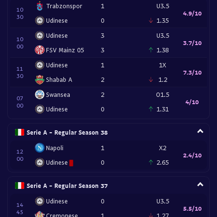
Trabzonspor
1
U3.5
10
4.9/10
30
Udinese
0
1.35
Udinese
3
U3.5
10
3.7/10
00
FSV Mainz 05
3
1.38
Udinese
1
1X
11
7.3/10
30
Shabab A
2
1.2
Swansea
2
O1.5
07
4/10
00
Udinese
0
1.31
Serie A - Regular Season 38
Napoli
1
X2
12
2.4/10
00
Udinese
0
2.65
Serie A - Regular Season 37
Udinese
0
U3.5
14
5.5/10
45
Cremonese
1
1.27