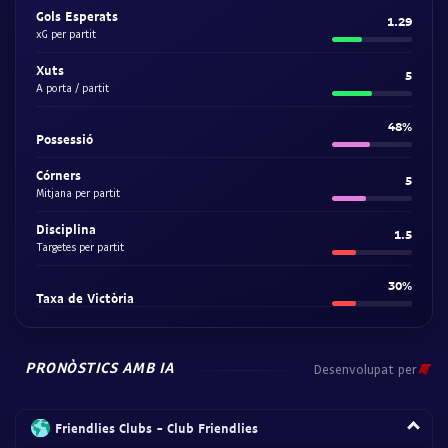
Gols Esperats
1.29
xG per partit
Xuts
5
A porta / partit
48%
Possessió
Córners
5
Mitjana per partit
Disciplina
1.5
Targetes per partit
30%
Taxa de Victòria
PRONÒSTICS AMB IA
Desenvolupat per
Friendlies Clubs - Club Friendlies