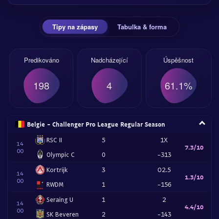
Tipy na zápasy
Tabulka & forma
Predikováno
Nadcházející
Úspěšnost
198
4
61.1%
Belgie - Challenger Pro League Regular Season
RSC II
5
1X
14
7.3/10
00
Olympic C
0
-313
Kortrijk
3
O2.5
14
1.3/10
00
RWDM
1
-156
Seraing U
1
2
14
4.4/10
00
SK Beveren
2
-143