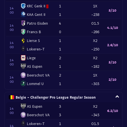
KRC Genk II
1
1X
14
5/10
00
KAA Gent II
1
-238
Patro Eisden
4
O1.5
14
4.1/10
00
Francs B
0
-286
Lierse S
1
X2
14
2.6/10
00
Lokeren-T
1
-250
Liege
2
X2
14
5/10
00
AS Eupen
1
-182
Beerschot VA
2
1X
14
2/10
00
Lommel U
1
-303
Belgie - Challenger Pro League Regular Season
AS Eupen
3
X2
14
6.2/10
00
Beerschot VA
3
-345
Lokeren-T
1
O1.5
14