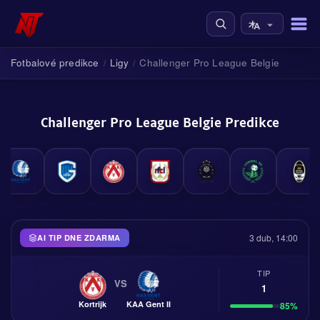
Fotbalové predikce
Ligy
Challenger Pro League Belgie
/
/
Challenger Pro League Belgie Predikce
3 dub, 14:00
AI TIP DNE ZDARMA
TIP
VS
1
Kortrijk
KAA Gent II
85%