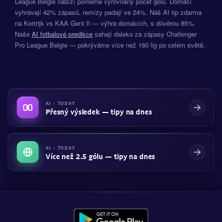
League Belgie nabízí poměrně vyrovnaný počet gólů. Domácí
vyhrávají 42% zápasů, remízy padají ve 24%. Náš AI tip zdarma
na Kortrijk vs KAA Gent II — výhra domácích, s důvěrou 85%.
Naše
AI fotbalové predikce
sahají daleko za zápasy Challenger
Pro League Belgie — pokrýváme více než 160 lig po celém světě.
AI · TODAY
Přesný výsledek — tipy na dnes
AI · TODAY
Více než 2.5 gólu — tipy na dnes