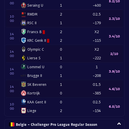
5.2/10
00
Seraing U
1
-400
RWDM
2
O2.5
10
2.3/10
00
RSC II
1
-179
Francs B
2
X2
14
3.4/10
00
KRC Genk II
2
-115
Olympic C
0
X2
14
2/10
00
Lierse S
1
-222
Lommel U
0
1
14
3.9/10
00
Brugge II
1
-208
SK Beveren
1
O1.5
14
4.6/10
00
Kortrijk
0
-385
KAA Gent II
0
O2.5
10
6.5/10
00
Liege
2
-154
Belgie - Challenger Pro League Regular Season