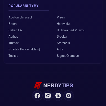
POPULÁRNÍ TÝMY
Apollon Limassol
Plzen
Brann
Horovicko
Sabah FA
Hluboka nad Vltavou
Aarhus
Breclav
Trutnov
Sternberk
Spartak Police n/Metuji
Artis
Teplice
Sigma Olomouc
NERDYTIPS