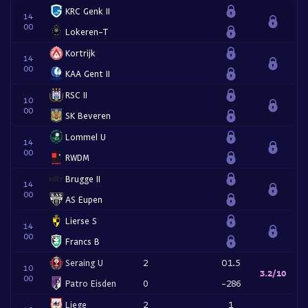
KRC Genk II
14
00
Lokeren-T
Kortrijk
14
00
KAA Gent II
RSC II
10
00
SK Beveren
Lommel U
14
00
RWDM
Brugge II
14
00
AS Eupen
Lierse S
14
00
Francs B
Seraing U
2
O1.5
10
3.2/10
00
Patro Eisden
0
-286
Liege
2
1