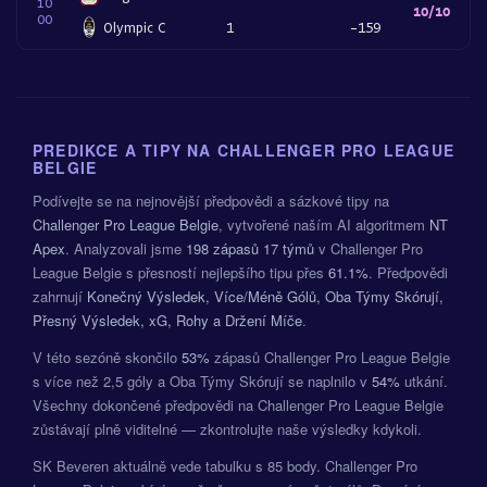
10
10/10
00
Olympic C
1
-159
PREDIKCE A TIPY NA CHALLENGER PRO LEAGUE
BELGIE
Podívejte se na nejnovější předpovědi a sázkové tipy na
Challenger Pro League Belgie
, vytvořené naším AI algoritmem
NT
Apex
. Analyzovali jsme
198 zápasů
17 týmů
v Challenger Pro
League Belgie s přesností nejlepšího tipu přes
61.1%
. Předpovědi
zahrnují
Konečný Výsledek, Více/Méně Gólů, Oba Týmy Skórují,
Přesný Výsledek, xG, Rohy a Držení Míče
.
V této sezóně skončilo
53%
zápasů Challenger Pro League Belgie
s více než 2,5 góly a Oba Týmy Skórují se naplnilo v
54%
utkání.
Všechny dokončené předpovědi na Challenger Pro League Belgie
zůstávají plně viditelné — zkontrolujte naše výsledky kdykoli.
SK Beveren aktuálně vede tabulku s 85 body. Challenger Pro