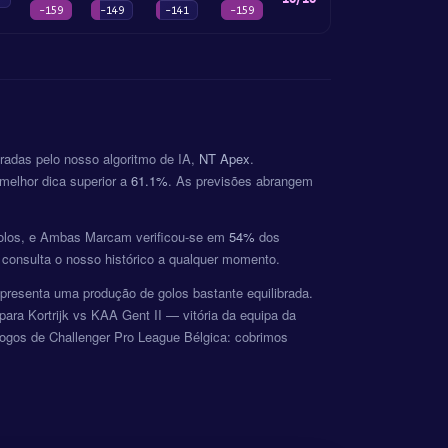
-159
-149
-141
-159
eradas pelo nosso algoritmo de IA,
NT Apex
.
melhor dica superior a
61.1%
. As previsões abrangem
golos, e Ambas Marcam verificou-se em
54%
dos
 consulta o nosso histórico a qualquer momento.
presenta uma produção de golos bastante equilibrada.
ra Kortrijk vs KAA Gent II — vitória da equipa da
ogos de Challenger Pro League Bélgica: cobrimos