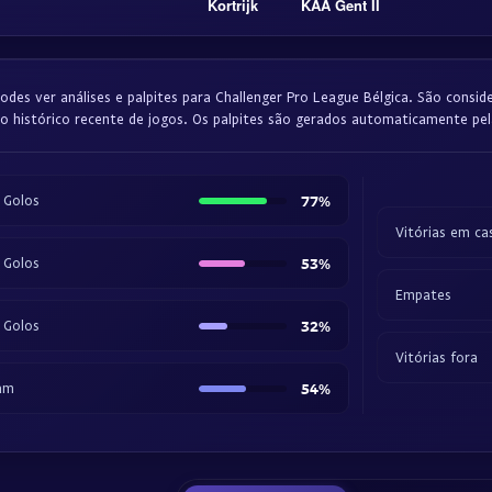
Kortrijk
KAA Gent II
odes ver análises e palpites para Challenger Pro League Bélgica. São consid
o histórico recente de jogos. Os palpites são gerados automaticamente pel
 Golos
77%
Vitórias em ca
 Golos
53%
Empates
 Golos
32%
Vitórias fora
am
54%