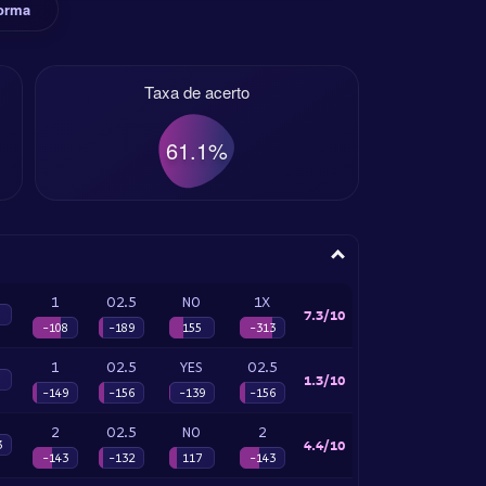
Forma
Taxa de acerto
61.1%
1
O2.5
NO
1X
7.3/10
-108
-189
155
-313
1
O2.5
YES
O2.5
1.3/10
-149
-156
-139
-156
2
O2.5
NO
2
4.4/10
3
-143
-132
117
-143