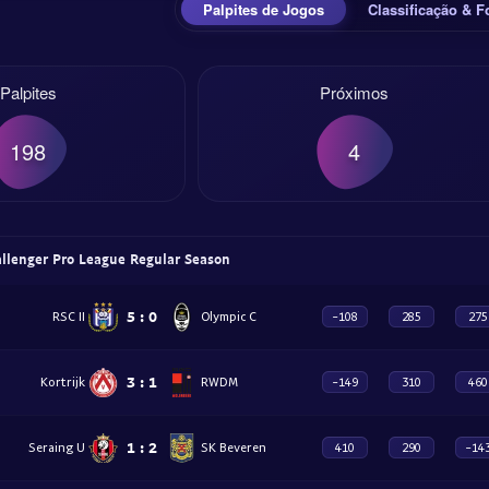
Palpites de Jogos
Classificação & 
Palpites
Próximos
198
4
allenger Pro League Regular Season
5
:
0
RSC II
Olympic C
-108
285
275
3
:
1
Kortrijk
RWDM
-149
310
460
1
:
2
Seraing U
SK Beveren
410
290
-14