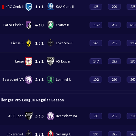
1
:
1
KRC Genk II
KAA Gent II
125
270
225
4
:
0
Patro Eisden
Francs B
-137
285
410
1
:
1
Lierse S
Lokeren-T
265
265
123
2
:
1
Liege
AS Eupen
147
245
180
2
:
1
Beerschot VA
Lommel U
102
260
260
allenger Pro League Regular Season
3
:
3
AS Eupen
Beerschot VA
280
255
-10
1
:
1
Lokeren-T
Seraing U
105
245
260