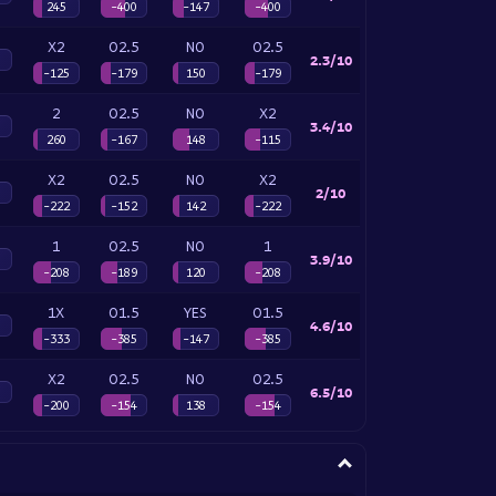
245
-400
-147
-400
X2
O2.5
NO
O2.5
2.3/10
-125
-179
150
-179
2
O2.5
NO
X2
3.4/10
260
-167
148
-115
X2
O2.5
NO
X2
2/10
-222
-152
142
-222
1
O2.5
NO
1
3.9/10
-208
-189
120
-208
1X
O1.5
YES
O1.5
4.6/10
-333
-385
-147
-385
X2
O2.5
NO
O2.5
6.5/10
-200
-154
138
-154