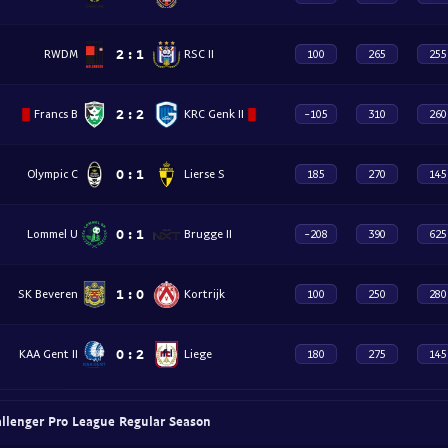
2
:
1
RWDM
RSC II
100
265
255
2
:
2
Francs B
KRC Genk II
-105
310
260
0
:
1
Olympic C
Lierse S
185
270
145
0
:
1
Lommel U
Brugge II
-208
390
625
1
:
0
SK Beveren
Kortrijk
100
250
280
0
:
2
KAA Gent II
Liege
180
275
145
allenger Pro League Regular Season