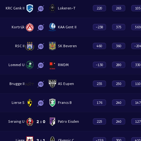
KRC Genk II
Lokeren-T
220
265
105
Kortrijk
KAA Gent II
-238
375
569
RSC II
SK Beveren
460
360
-20
Lommel U
RWDM
-130
280
330
Brugge II
AS Eupen
235
250
110
Lierse S
Francs B
176
240
147
2
:
0
Seraing U
Patro Eisden
225
240
127
2
:
1
Liege
Olympic C
-159
300
410