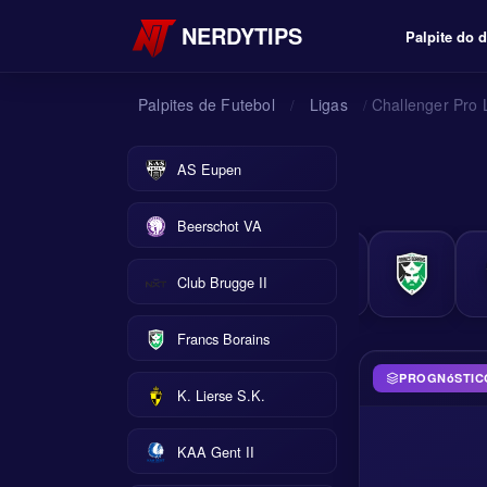
NERDYTIPS
Palpite do d
Palpites de Futebol
Ligas
Challenger Pro 
/
/
AS Eupen
Beerschot VA
Club Brugge II
Francs Borains
PROGNóSTICO
K. Lierse S.K.
KAA Gent II