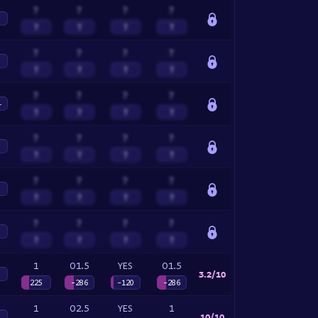
?
?
?
?
?
?
?
?
?
?
?
?
?
?
?
?
?
?
?
?
4
?
?
?
?
?
?
?
?
?
?
?
?
?
?
?
?
?
?
?
?
?
?
?
?
?
?
?
?
1
O1.5
YES
O1.5
3.2/10
225
-286
-120
-286
1
O2.5
YES
1
10/10