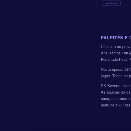
Finalizado
PALPITES E
Consulta as prev
Analisámos
198 
Resultado Final,
Nesta época,
53
jogos. Todas as 
SK Beveren lidera
As equipas da ca
casa, com uma c
mais de 160 liga