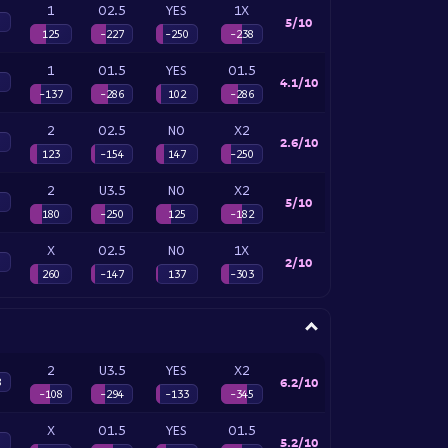
1
O2.5
YES
1X
5/10
125
-227
-250
-238
1
O1.5
YES
O1.5
4.1/10
-137
-286
102
-286
2
O2.5
NO
X2
2.6/10
123
-154
147
-250
2
U3.5
NO
X2
5/10
180
-250
125
-182
X
O2.5
NO
1X
2/10
260
-147
137
-303
2
U3.5
YES
X2
6.2/10
8
-108
-294
-133
-345
X
O1.5
YES
O1.5
5.2/10