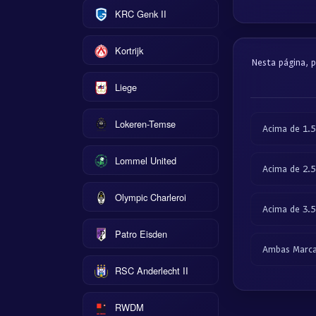
KRC Genk II
Kortrijk
Nesta página, p
Liege
Lokeren-Temse
Acima de 1.5
Lommel United
Acima de 2.5
Olympic Charleroi
Acima de 3.5
Patro Eisden
Ambas Marc
RSC Anderlecht II
RWDM