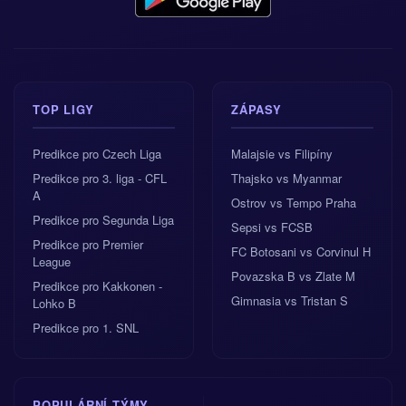
TOP LIGY
ZÁPASY
Predikce pro Czech Liga
Malajsie vs Filipíny
Predikce pro 3. liga - CFL
Thajsko vs Myanmar
A
Ostrov vs Tempo Praha
Predikce pro Segunda Liga
Sepsi vs FCSB
Predikce pro Premier
FC Botosani vs Corvinul H
League
Povazska B vs Zlate M
Predikce pro Kakkonen -
Gimnasia vs Tristan S
Lohko B
Predikce pro 1. SNL
POPULÁRNÍ TÝMY