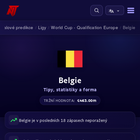
tbalové predikce
Ligy
World Cup - Qualification Europe
Belgie
/
/
/
Belgie
Tipy, statistiky a forma
€463.00m
TRŽNÍ HODNOTA:
Belgie je v posledních 18 zápasech neporažený