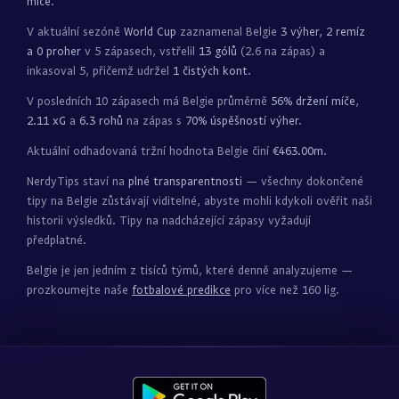
míče
.
V aktuální sezóně
World Cup
zaznamenal Belgie
3 výher, 2 remíz
a 0 proher
v 5 zápasech, vstřelil
13 gólů
(2.6 na zápas) a
inkasoval 5, přičemž udržel
1 čistých kont
.
V posledních 10 zápasech má Belgie průměrně
56% držení míče
,
2.11 xG
a
6.3 rohů
na zápas s
70% úspěšností výher
.
Aktuální odhadovaná tržní hodnota Belgie činí
€463.00m
.
NerdyTips staví na
plné transparentnosti
— všechny dokončené
tipy na Belgie zůstávají viditelné, abyste mohli kdykoli ověřit naši
historii výsledků. Tipy na nadcházející zápasy vyžadují
předplatné.
Belgie je jen jedním z tisíců týmů, které denně analyzujeme —
prozkoumejte naše
fotbalové predikce
pro více než 160 lig.