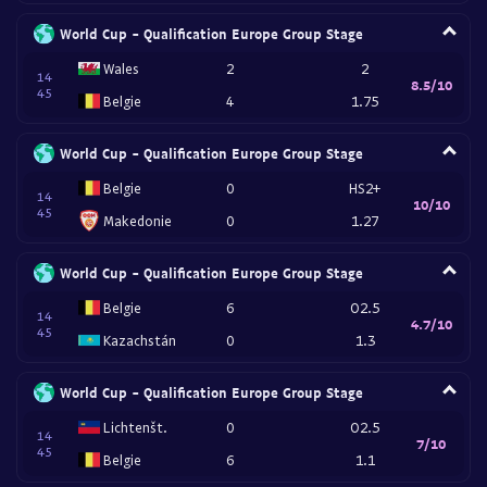
World Cup - Qualification Europe Group Stage
Wales
2
2
14
8.5/10
45
Belgie
4
1.75
World Cup - Qualification Europe Group Stage
Belgie
0
HS2+
14
10/10
45
Makedonie
0
1.27
World Cup - Qualification Europe Group Stage
Belgie
6
O2.5
14
4.7/10
45
Kazachstán
0
1.3
World Cup - Qualification Europe Group Stage
Lichtenšt.
0
O2.5
14
7/10
45
Belgie
6
1.1