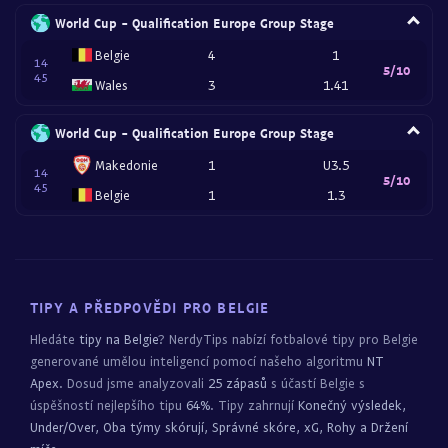
World Cup - Qualification Europe Group Stage
Belgie
4
1
14
5/10
45
Wales
3
1.41
World Cup - Qualification Europe Group Stage
Makedonie
1
U3.5
14
5/10
45
Belgie
1
1.3
TIPY A PŘEDPOVĚDI PRO BELGIE
Hledáte
tipy na Belgie
? NerdyTips nabízí fotbalové tipy pro Belgie
generované umělou inteligencí pomocí našeho algoritmu
NT
Apex
. Dosud jsme analyzovali
25 zápasů
s účastí Belgie s
úspěšností nejlepšího tipu
64%
. Tipy zahrnují
Konečný výsledek,
Under/Over, Oba týmy skórují, Správné skóre, xG, Rohy a Držení