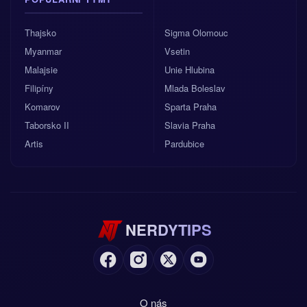
Thajsko
Sigma Olomouc
Myanmar
Vsetin
Malajsie
Unie Hlubina
Filipíny
Mlada Boleslav
Komarov
Sparta Praha
Taborsko II
Slavia Praha
Artis
Pardubice
NERDYTIPS
O nás