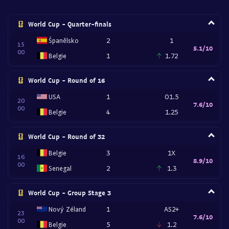
World Cup - Quarter-finals
Španělsko
2
1
15
5.1/10
00
Belgie
1
1.72
World Cup - Round of 16
USA
1
O1.5
20
7.6/10
00
Belgie
4
1.25
World Cup - Round of 32
Belgie
3
1X
16
8.9/10
00
Senegal
2
1.3
World Cup - Group Stage 3
Nový Zéland
1
AS2+
23
7.6/10
00
Belgie
5
1.2