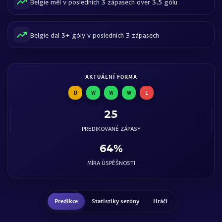
Belgie měl v posledních 3 zápasech over 3.5 gólu
Belgie dal 3+ góly v posledních 3 zápasech
AKTUÁLNÍ FORMA
D
W
W
W
L
25
PREDIKOVANÉ ZÁPASY
64%
MÍRA ÚSPĚŠNOSTI
Predikce
Statistiky sezóny
Hráči