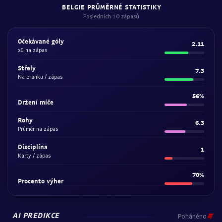
BELGIE PRŮMĚRNÉ STATISTIKY
Posledních 10 zápasů
Očekávané góly
2.11
xG na zápas
Střely
7.3
Na branku / zápas
56%
Držení míče
Rohy
6.3
Průměr na zápas
Disciplína
1
Karty / zápas
70%
Procento výher
AI PREDIKCE
Poháněno