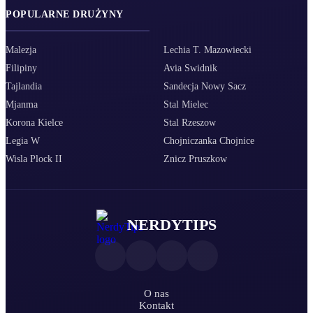
POPULARNE DRUŻYNY
Malezja
Lechia T. Mazowiecki
Filipiny
Avia Swidnik
Tajlandia
Sandecja Nowy Sacz
Mjanma
Stal Mielec
Korona Kielce
Stal Rzeszow
Legia W
Chojniczanka Chojnice
Wisla Plock II
Znicz Pruszkow
NERDYTIPS
O nas
Kontakt