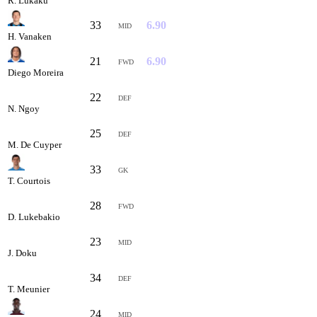
R. Lukaku
33
6.90
MID
H. Vanaken
21
6.90
FWD
Diego Moreira
22
6.87
DEF
N. Ngoy
25
6.86
DEF
M. De Cuyper
33
6.84
GK
T. Courtois
28
6.83
FWD
D. Lukebakio
23
6.78
MID
J. Doku
34
6.77
DEF
T. Meunier
24
6.73
MID