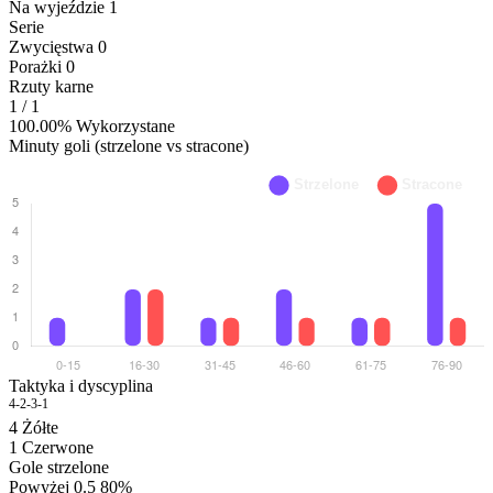
Na wyjeździe
1
Serie
Zwycięstwa
0
Porażki
0
Rzuty karne
1
/ 1
100.00% Wykorzystane
Minuty goli (strzelone vs stracone)
Taktyka i dyscyplina
4-2-3-1
5 G
4
Żółte
1
Czerwone
Gole strzelone
Powyżej 0.5
80%