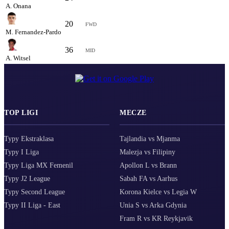
A. Onana
20
6.70
FWD
M. Fernandez-Pardo
36
-
MID
A. Witsel
TOP LIGI
MECZE
Typy Ekstraklasa
Tajlandia vs Mjanma
Typy I Liga
Malezja vs Filipiny
Typy Liga MX Femenil
Apollon L vs Brann
Typy J2 League
Sabah FA vs Aarhus
Typy Second League
Korona Kielce vs Legia W
Typy II Liga - East
Unia S vs Arka Gdynia
Fram R vs KR Reykjavik