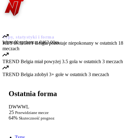
Belgia
Typy, statystyki i forma
Wartość rynkowa:
€463.00m
KEY INSIGHT
Belgia pozostaje niepokonany w ostatnich 18
meczach
TREND
Belgia miał powyżej 3.5 gola w ostatnich 3 meczach
TREND
Belgia zdobył 3+ gole w ostatnich 3 meczach
Ostatnia forma
D
W
W
W
L
25
Przewidziane mecze
64%
Skuteczność prognoz
Typy