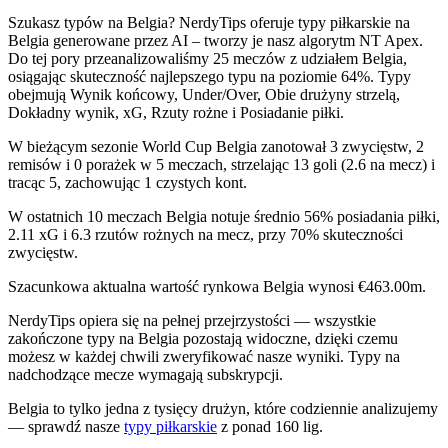
Szukasz
typów na Belgia
? NerdyTips oferuje typy piłkarskie na
Belgia generowane przez AI – tworzy je nasz algorytm
NT Apex
.
Do tej pory przeanalizowaliśmy
25 meczów
z udziałem Belgia,
osiągając skuteczność najlepszego typu na poziomie
64%
. Typy
obejmują
Wynik końcowy, Under/Over, Obie drużyny strzelą,
Dokładny wynik, xG, Rzuty rożne i Posiadanie piłki
.
W bieżącym sezonie
World Cup
Belgia zanotował
3 zwycięstw, 2
remisów i 0 porażek
w 5 meczach, strzelając
13 goli
(2.6 na mecz) i
tracąc 5, zachowując
1 czystych kont
.
W ostatnich 10 meczach Belgia notuje średnio
56% posiadania piłki
,
2.11 xG
i
6.3 rzutów rożnych
na mecz, przy
70% skuteczności
zwycięstw
.
Szacunkowa aktualna wartość rynkowa Belgia wynosi
€463.00m
.
NerdyTips opiera się na
pełnej przejrzystości
— wszystkie
zakończone typy na Belgia pozostają widoczne, dzięki czemu
możesz w każdej chwili zweryfikować nasze wyniki. Typy na
nadchodzące mecze wymagają subskrypcji.
Belgia to tylko jedna z tysięcy drużyn, które codziennie analizujemy
— sprawdź nasze
typy piłkarskie
z ponad 160 lig.