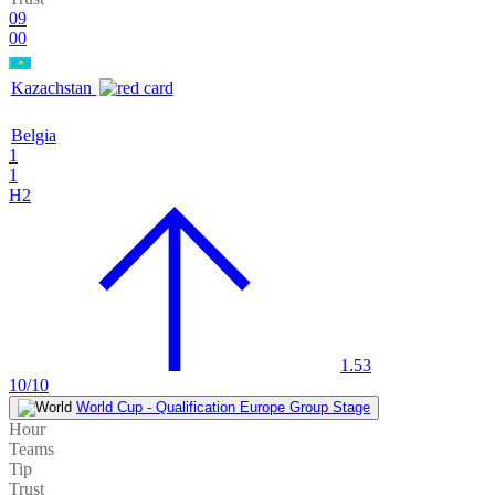
09
00
Kazachstan
Belgia
1
1
H2
1.53
10/10
World Cup - Qualification Europe Group Stage
Hour
Teams
Tip
Trust