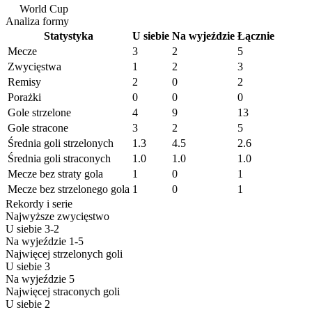
World Cup
World • Sezon 2026
Analiza formy
Statystyka
U siebie
Na wyjeździe
Łącznie
Mecze
3
2
5
Zwycięstwa
1
2
3
Remisy
2
0
2
Porażki
0
0
0
Gole strzelone
4
9
13
Gole stracone
3
2
5
Średnia goli strzelonych
1.3
4.5
2.6
Średnia goli straconych
1.0
1.0
1.0
Mecze bez straty gola
1
0
1
Mecze bez strzelonego gola
1
0
1
Rekordy i serie
Najwyższe zwycięstwo
U siebie
3-2
Na wyjeździe
1-5
Najwięcej strzelonych goli
U siebie
3
Na wyjeździe
5
Najwięcej straconych goli
U siebie
2