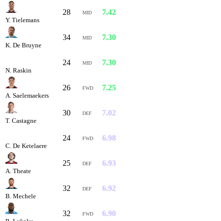
28
7.42
MID
Y. Tielemans
34
7.30
MID
K. De Bruyne
24
7.30
MID
N. Raskin
26
7.25
FWD
A. Saelemaekers
30
7.02
DEF
T. Castagne
24
6.98
FWD
C. De Ketelaere
25
6.93
DEF
A. Theate
32
6.92
DEF
B. Mechele
32
6.90
FWD