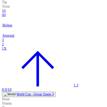
Tip
Trust
16
00
Belgia
Senegal
3
2
1X
1.3
8.9/10
World Cup - Group Stage 3
Hour
Teams