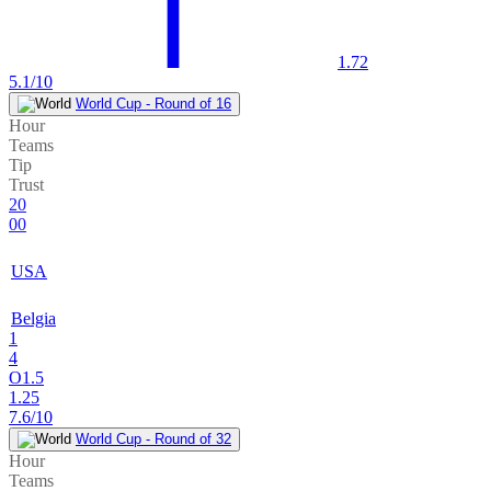
1.72
5.1/10
World Cup - Round of 16
Hour
Teams
Tip
Trust
20
00
USA
Belgia
1
4
O1.5
1.25
7.6/10
World Cup - Round of 32
Hour
Teams