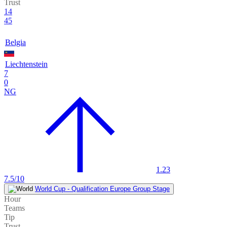
Trust
14
45
Belgia
Liechtenstein
7
0
NG
1.23
7.5/10
World Cup - Qualification Europe Group Stage
Hour
Teams
Tip
Trust