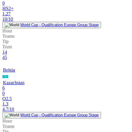
0
HS2+
1.27
10/10
World Cup - Qualification Europe Group Stage
Hour
Teams
Tip
Trust
14
45
Belgia
Kazachstan
6
0
O2.5
1.3
4.7/10
World Cup - Qualification Europe Group Stage
Hour
Teams
Tip