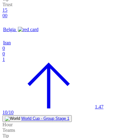
Trust
15
00
Belgia
Iran
0
0
1
1.47
10/10
World Cup - Group Stage 1
Hour
Teams
Tip