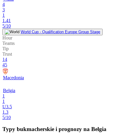
4
3
1
1.41
5/10
World Cup - Qualification Europe Group Stage
Hour
Teams
Tip
Trust
14
45
Macedonia
Belgia
1
1
U3.5
1.3
5/10
Typy bukmacherskie i prognozy na Belgia