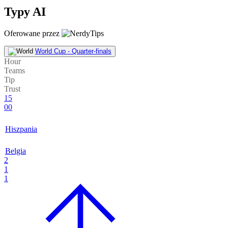
Typy AI
Oferowane przez
World Cup - Quarter-finals
Hour
Teams
Tip
Trust
15
00
Hiszpania
Belgia
2
1
1