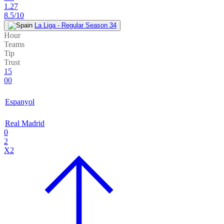
1.27
8.5/10
La Liga - Regular Season 34
Hour
Teams
Tip
Trust
15
00
Espanyol
Real Madrid
0
2
X2