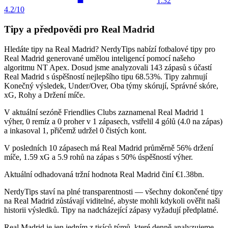
1.32
4.2/10
Tipy a předpovědi pro Real Madrid
Hledáte
tipy na Real Madrid
? NerdyTips nabízí fotbalové tipy pro
Real Madrid generované umělou inteligencí pomocí našeho
algoritmu
NT Apex
. Dosud jsme analyzovali
143 zápasů
s účastí
Real Madrid s úspěšností nejlepšího tipu
68.53%
. Tipy zahrnují
Konečný výsledek, Under/Over, Oba týmy skórují, Správné skóre,
xG, Rohy a Držení míče
.
V aktuální sezóně
Friendlies Clubs
zaznamenal Real Madrid
1
výher, 0 remíz a 0 proher
v 1 zápasech, vstřelil
4 gólů
(4.0 na zápas)
a inkasoval 1, přičemž udržel
0 čistých kont
.
V posledních 10 zápasech má Real Madrid průměrně
56% držení
míče
,
1.59 xG
a
5.9 rohů
na zápas s
50% úspěšností výher
.
Aktuální odhadovaná tržní hodnota Real Madrid činí
€1.38bn
.
NerdyTips staví na
plné transparentnosti
— všechny dokončené tipy
na Real Madrid zůstávají viditelné, abyste mohli kdykoli ověřit naši
historii výsledků. Tipy na nadcházející zápasy vyžadují předplatné.
Real Madrid je jen jedním z tisíců týmů, které denně analyzujeme —