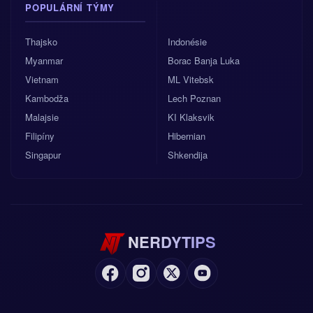
POPULÁRNÍ TÝMY
Thajsko
Indonésie
Myanmar
Borac Banja Luka
Vietnam
ML Vitebsk
Kambodža
Lech Poznan
Malajsie
KI Klaksvik
Filipíny
Hibernian
Singapur
Shkendija
NERDYTIPS