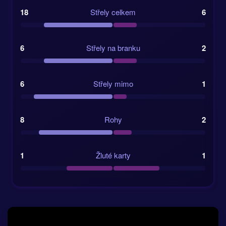
18
Střely celkem
6
6
Střely na branku
2
6
Střely mimo
1
8
Rohy
2
1
Žluté karty
1