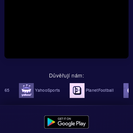
Důvěřují nám:
65
YahooSports
PlanetFootball