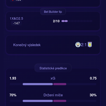
Bet Builder tip
1X&O2.5
2/10
-147
2:1
Konečný výsledek
Statistické predikce
1.93
xG
0.75
70%
Držení míče
30%