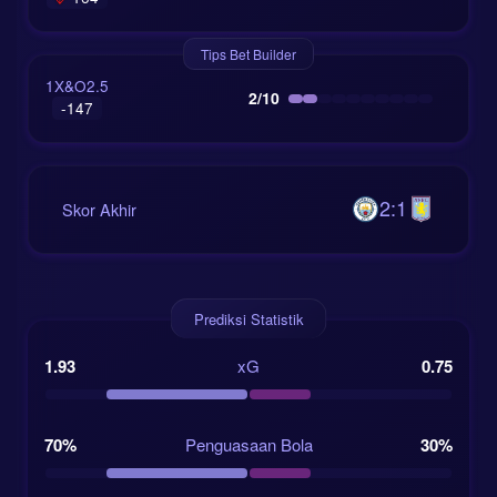
Tips Bet Builder
1X&O2.5
2/10
-147
2:1
Skor Akhir
Prediksi Statistik
1.93
xG
0.75
70%
Penguasaan Bola
30%