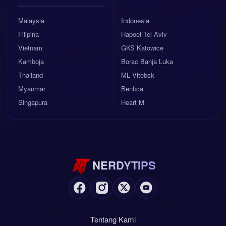
Malaysia
Indonesia
Filipina
Hapoel Tel Aviv
Vietnam
GKS Katowice
Kamboja
Borac Banja Luka
Thailand
ML Vitebsk
Myanmar
Benfica
Singapura
Heart M
NERDYTIPS
Tentang Kami