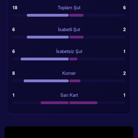
18
Toplam Şut
6
6
İsabetli Şut
2
6
İsabetsiz Şut
1
8
Korner
2
1
Sarı Kart
1