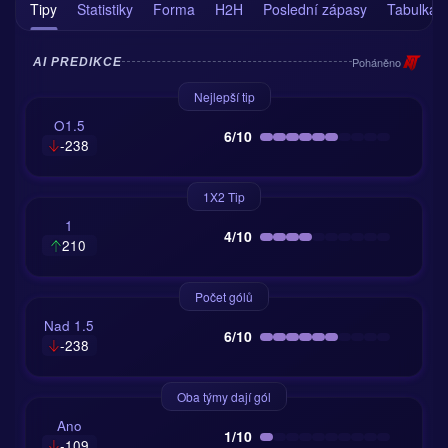
Tipy
Statistiky
Forma
H2H
Poslední zápasy
Tabulka
Poháněno
AI PREDIKCE
Nejlepší tip
O1.5
6/10
-238
1X2 Tip
1
4/10
210
Počet gólů
Nad 1.5
6/10
-238
Oba týmy dají gól
Ano
1/10
-109