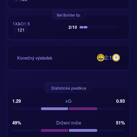
Bet Builder tip
1X&O1.5
2/10
121
2:1
Konečný výsledek
Statistické predikce
1.29
xG
0.93
49%
Držení míče
51%