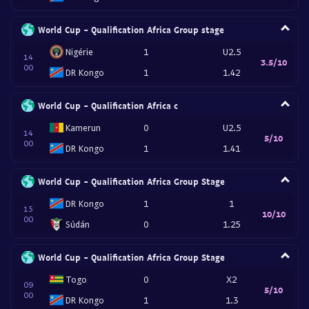
World Cup - Qualification Africa Group stage
Nigérie
1
U2.5
14
3.5/10
00
DR Kongo
1
1.42
World Cup - Qualification Africa c
Kamerun
0
U2.5
14
5/10
00
DR Kongo
1
1.41
World Cup - Qualification Africa Group Stage
DR Kongo
1
1
15
10/10
00
Súdán
0
1.25
World Cup - Qualification Africa Group Stage
Togo
0
X2
09
5/10
00
DR Kongo
1
1.3