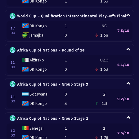
DR Kongo
1
1.33
World Cup - Qualification Intercontinental Play-offs Final
DR Kongo
1
NG
17
7.5/10
00
Jamajka
0
1.58
Africa Cup of Nations - Round of 16
Alžírsko
1
U2.5
11
6.1/10
00
DR Kongo
0
1.53
Africa Cup of Nations - Group Stage 3
Botswana
0
2
14
9.2/10
00
DR Kongo
3
1.3
Africa Cup of Nations - Group Stage 2
Senegal
1
1
10
7.5/10
00
DR Kongo
1
1.76