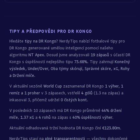
TIPY A PŘEDPOVĚDI PRO DR KONGO
Hledáte
tipy na DR Kongo
? NerdyTips nabízí fotbalové tipy pro
DR Kongo generované umělou inteligencí pomocí našeho
algoritmu
NT Apex
. Dosud jsme analyzovali
19 zápasů
s účastí DR
Kongo s úspěšností nejlepšího tipu
73.68%
. Tipy zahrnují
Konečný
výsledek, Under/Over, Oba týmy skórují, Správné skóre, xG, Rohy
a Držení míče
.
V aktuální sezóně
World Cup
zaznamenal DR Kongo
1 výher, 1
remíz a 1 proher
v 3 zápasech, vstřelil
4 gólů
(1.3 na zápas) a
inkasoval 3, přičemž udržel
0 čistých kont
.
V posledních 10 zápasech má DR Kongo průměrně
44% držení
míče
,
1.37 xG
a
4 rohů
na zápas s
40% úspěšností výher
.
Aktuální odhadovaná tržní hodnota DR Kongo činí
€123.80m
.
NerdyTips staví na
plné transparentnosti
— všechny dokončené