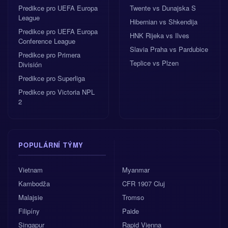
Predikce pro UEFA Europa
Twente vs Dunajska S
League
Hibernian vs Shkendija
Predikce pro UEFA Europa
HNK Rijeka vs Ilves
Conference League
Slavia Praha vs Pardubice
Predikce pro Primera
Teplice vs Plzen
División
Predikce pro Superliga
Predikce pro Victoria NPL
2
POPULÁRNÍ TÝMY
Vietnam
Myanmar
Kambodža
CFR 1907 Cluj
Malajsie
Tromso
Filipíny
Paide
Singapur
Rapid Vienna