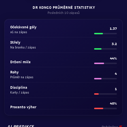
DR KONGO PRŮMĚRNÉ STATISTIKY
Posledních 10 zápasů
Očekávané góly
1.37
xG na zápas
Střely
3.2
Na branku / zápas
44%
Držení míče
Rohy
4
Průměr na zápas
Disciplína
1
Karty / zápas
40%
Procento výher
AI PREDIKCE
Poháněno