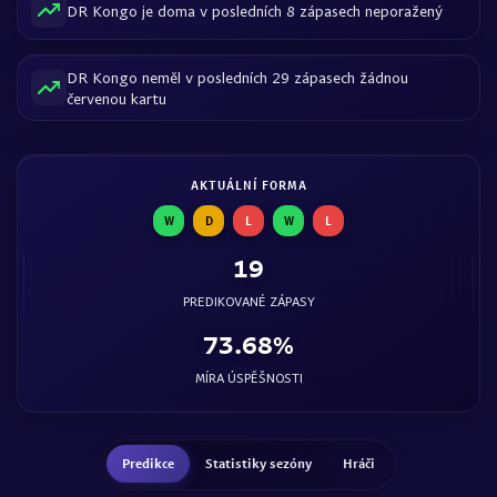
DR Kongo je doma v posledních 8 zápasech neporažený
DR Kongo neměl v posledních 29 zápasech žádnou
červenou kartu
AKTUÁLNÍ FORMA
W
D
L
W
L
19
PREDIKOVANÉ ZÁPASY
73.68%
MÍRA ÚSPĚŠNOSTI
Predikce
Statistiky sezóny
Hráči