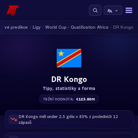
alové predikce
Ligy
World Cup - Qualification Africa
DR Kongo
/
/
/
DR Kongo
Tipy, statistiky a forma
€123.80m
TRŽNÍ HODNOTA:
DR Kongo měl under 2.5 gólu v 83% z posledních 12
zápasů