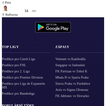
I. Pitta
34
-
DEF
F. Balbuena
TOP LIGY
ZÁPASY
Predikce pro Czech Liga
Vietnam vs Kambodža
Predikce pro FNL
Singapur vs Indonésie
Predikce pro 2. Liga
FK Partizan vs Tobol K
Predikce pro Premier Division
Mlada B vs Sparta Praha
Predikce pro Liga de Expansión
Slavia Praha vs Pardubice
MX
Artis vs Sigma Olomouc
Predikce pro Bundesliga
FK Jablonec vs Slovacko
POPULÁRNÍ TÝMY