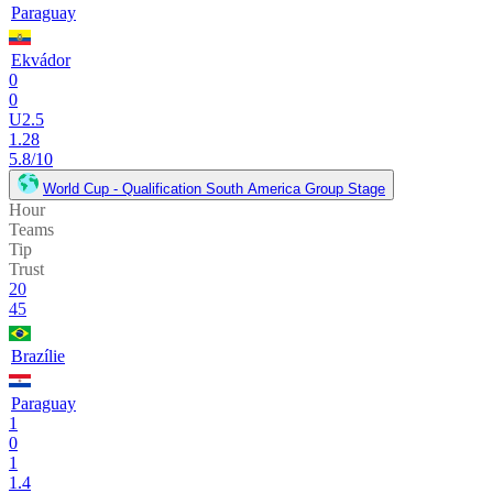
Paraguay
Ekvádor
0
0
U2.5
1.28
5.8/10
World Cup - Qualification South America Group Stage
Hour
Teams
Tip
Trust
20
45
Brazílie
Paraguay
1
0
1
1.4