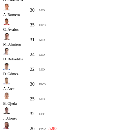
30
6.50
MID
A. Romero
35
6.50
FWD
G. Ávalos
31
6.47
MID
M. Almirón
24
6.40
MID
D. Bobadilla
22
6.37
MID
D. Gómez
30
6.30
FWD
A. Arce
25
6.30
MID
B. Ojeda
32
6.23
DEF
J. Alonso
26
5.90
FWD