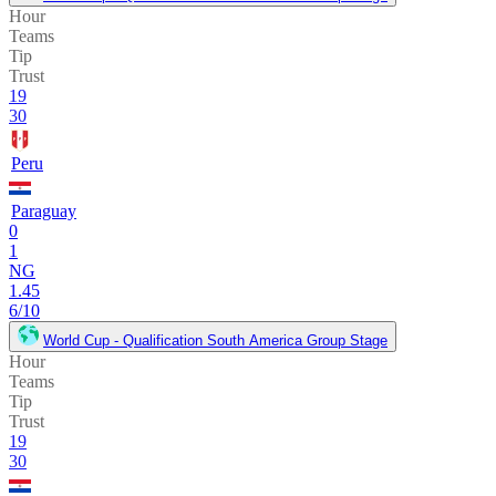
Hour
Teams
Tip
Trust
19
30
Peru
Paraguay
0
1
NG
1.45
6/10
World Cup - Qualification South America Group Stage
Hour
Teams
Tip
Trust
19
30