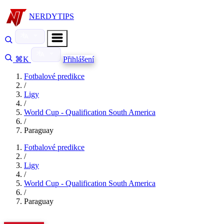
NERDYTIPS
⌘K
Přihlášení
Fotbalové predikce
/
Ligy
/
World Cup - Qualification South America
/
Paraguay
Fotbalové predikce
/
Ligy
/
World Cup - Qualification South America
/
Paraguay