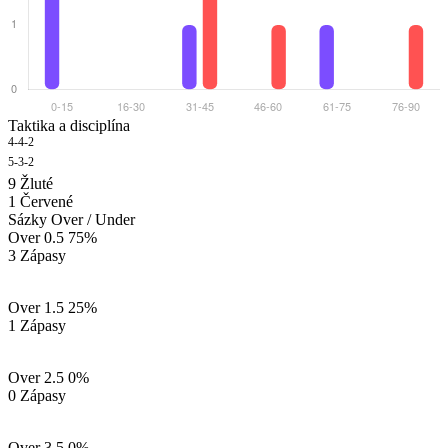
Taktika a disciplína
4-4-2
3 G
5-3-2
1 G
9
Žluté
1
Červené
Sázky Over / Under
Over 0.5
75%
3 Zápasy
Over 1.5
25%
1 Zápasy
Over 2.5
0%
0 Zápasy
Over 3.5
0%