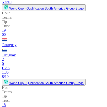
5.4/10
World Cup - Qualification South America Group Stage
Hour
Teams
Tip
Trust
19
00
Paraguay
Uruguay
2
0
U2.5
1.35
8/10
World Cup - Qualification South America Group Stage
Hour
Teams
Tip
Trust
18