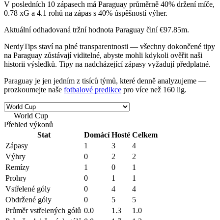
V posledních 10 zápasech má Paraguay průměrně
40% držení míče
,
0.78 xG
a
4.1 rohů
na zápas s
40% úspěšností výher
.
Aktuální odhadovaná tržní hodnota Paraguay činí
€97.85m
.
NerdyTips staví na
plné transparentnosti
— všechny dokončené tipy
na Paraguay zůstávají viditelné, abyste mohli kdykoli ověřit naši
historii výsledků. Tipy na nadcházející zápasy vyžadují předplatné.
Paraguay je jen jedním z tisíců týmů, které denně analyzujeme —
prozkoumejte naše
fotbalové predikce
pro více než 160 lig.
World Cup
World • Sezóna 2026
Přehled výkonů
Stat
Domácí
Hosté
Celkem
Zápasy
1
3
4
Výhry
0
2
2
Remízy
1
0
1
Prohry
0
1
1
Vstřelené góly
0
4
4
Obdržené góly
0
5
5
Průměr vstřelených gólů
0.0
1.3
1.0