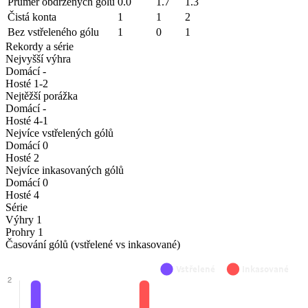
Průměr obdržených gólů
0.0
1.7
1.3
Čistá konta
1
1
2
Bez vstřeleného gólu
1
0
1
Rekordy a série
Nejvyšší výhra
Domácí
-
Hosté
1-2
Nejtěžší porážka
Domácí
-
Hosté
4-1
Nejvíce vstřelených gólů
Domácí
0
Hosté
2
Nejvíce inkasovaných gólů
Domácí
0
Hosté
4
Série
Výhry
1
Prohry
1
Časování gólů (vstřelené vs inkasované)