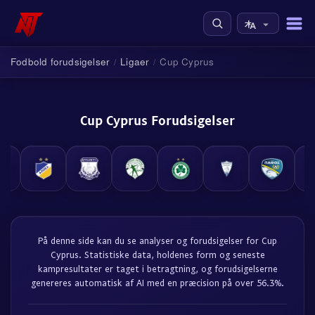
Fodbold forudsigelser
Ligaer
Cup Cyprus
/
/
Cup Cyprus Forudsigelser
På denne side kan du se analyser og forudsigelser for Cup
Cyprus. Statistiske data, holdenes form og seneste
kampresultater er taget i betragtning, og forudsigelserne
genereres automatisk af AI med en præcision på over 56.3%.