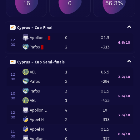
16
0
56.3%
Cyprus - Cup Final
Apollon L
0
O1.5
12
6.6/10
00
Pafos
2
-313
Cyprus - Cup Semi-finals
AEL
1
U3.5
12
3.2/10
00
Pafos
2
-294
Pafos
3
O1.5
10
5.6/10
00
AEL
1
-455
Apollon L
4
1X
12
7.3/10
00
Apoel N
2
-313
Apoel N
0
O1.5
11
6.6/10
00
Apollon L
0
-357