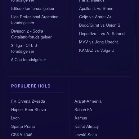
Eliteserien-forudsigelser
Apollon L vs Brann
Liga Profesional Argentina-
Celje vs Ararat-Ar
forudsigelser
Bodo/Glimt vs Union S
Division 2 - Södra
Deportivo L vs A. Sarandi
Götaland-forudsigelser
MVV vs Jong Utrecht
3. liga - CFL B-
KAMAZ vs Volga U
forudsigelser
8 Cup-forudsigelser
POPULÆRE HOLD
FK Crvena Zvezda
Ararat-Armenia
Hapoel Beer Sheva
Sabah FA
Lyon
Aarhus
Sparta Praha
Kairat Almaty
CSKA 1948
Levski Sofia