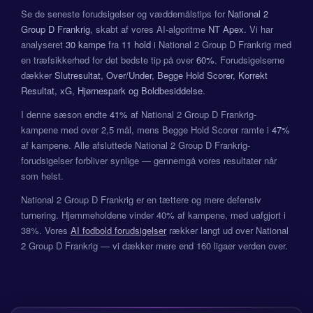
Se de seneste forudsigelser og væddemålstips for
National 2
Group D Frankrig
, skabt af vores AI-algoritme
NT Apex
. Vi har
analyseret
30 kampe
fra
11 hold
i National 2 Group D Frankrig med
en træfsikkerhed for det bedste tip på over
60%
. Forudsigelserne
dækker
Slutresultat, Over/Under, Begge Hold Scorer, Korrekt
Resultat, xG, Hjørnespark og Boldbesiddelse
.
I denne sæson endte
41%
af National 2 Group D Frankrig-
kampene med over 2,5 mål, mens Begge Hold Scorer ramte i
47%
af kampene. Alle afsluttede National 2 Group D Frankrig-
forudsigelser forbliver synlige — gennemgå vores resultater når
som helst.
National 2 Group D Frankrig er en tættere og mere defensiv
turnering. Hjemmeholdene vinder 40% af kampene, med uafgjort i
38%. Vores
AI fodbold forudsigelser
rækker langt ud over National
2 Group D Frankrig — vi dækker mere end 160 ligaer verden over.