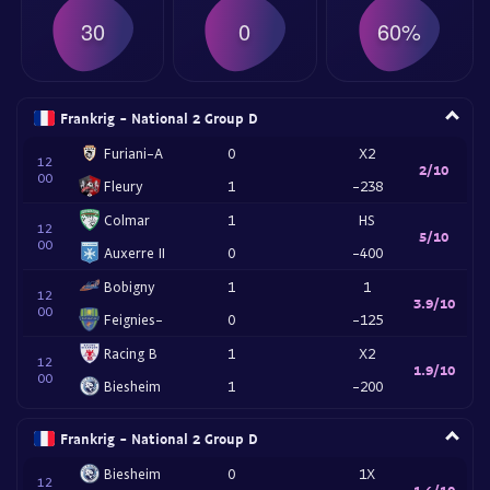
30
0
60%
Frankrig - National 2 Group D
Furiani-A
0
X2
12
2/10
00
Fleury
1
-238
Colmar
1
HS
12
5/10
00
Auxerre II
0
-400
Bobigny
1
1
12
3.9/10
00
Feignies-
0
-125
Racing B
1
X2
12
1.9/10
00
Biesheim
1
-200
Frankrig - National 2 Group D
Biesheim
0
1X
12
1.4/10