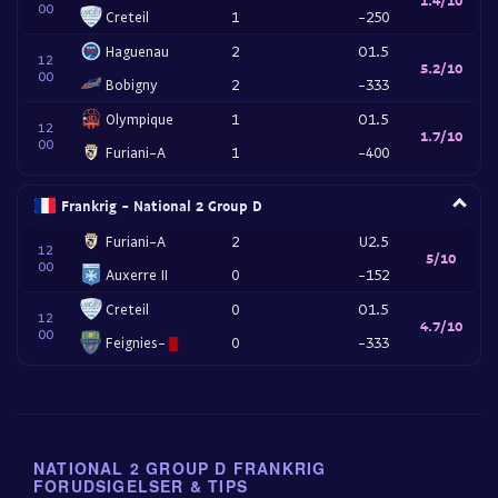
00
Creteil
1
-250
Haguenau
2
O1.5
12
5.2/10
00
Bobigny
2
-333
Olympique
1
O1.5
12
1.7/10
00
Furiani-A
1
-400
Frankrig - National 2 Group D
Furiani-A
2
U2.5
12
5/10
00
Auxerre II
0
-152
Creteil
0
O1.5
12
4.7/10
00
Feignies-
0
-333
NATIONAL 2 GROUP D FRANKRIG
FORUDSIGELSER & TIPS