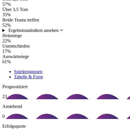
57%
Über 3,5 Tore
35%
Beide Teams treffen
52%
Ergebnisstatistiken ansehen
Heimsiege
22%
Unentschieden
17%
Auswärtssiege
61%
Spielprognosen
Tabelle & Form
Prognostiziert
23
Anstehend
0
Erfolgsquote