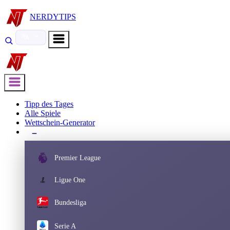
NERDYTIPS
Tipp des Tages
Alle Spiele
Wettschein-Generator
Ligen
Premier League
Ligue One
Bundesliga
Serie A