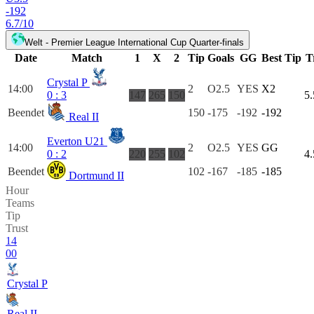
-192
6.7/10
Welt - Premier League International Cup Quarter-finals
Date
Match
1
X
2
Tip
Goals
GG
Best Tip
T
Crystal P
14:00
2
O2.5
YES
X2
0
:
3
147
265
150
5.
Beendet
150
-175
-192
-192
Real II
Everton U21
14:00
2
O2.5
YES
GG
0
:
2
220
255
102
4.
Beendet
102
-167
-185
-185
Dortmund II
Hour
Teams
Tip
Trust
14
00
Crystal P
Real II