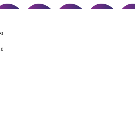
st
10