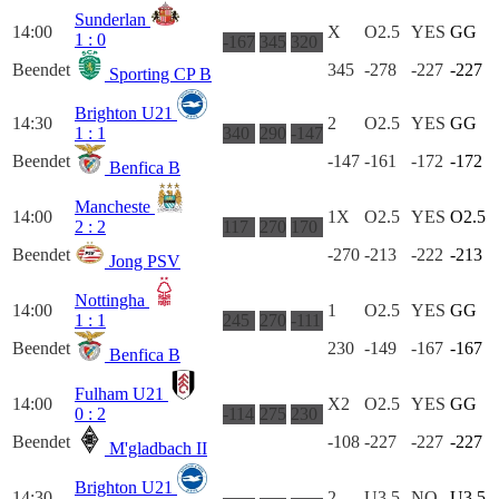
Sunderlan
14:00
X
O2.5
YES
GG
1
:
0
-167
345
320
Beendet
345
-278
-227
-227
Sporting CP B
Brighton U21
14:30
2
O2.5
YES
GG
1
:
1
340
290
-147
Beendet
-147
-161
-172
-172
Benfica B
Mancheste
14:00
1X
O2.5
YES
O2.5
2
:
2
117
270
170
Beendet
-270
-213
-222
-213
Jong PSV
Nottingha
14:00
1
O2.5
YES
GG
1
:
1
245
270
-111
Beendet
230
-149
-167
-167
Benfica B
Fulham U21
14:00
X2
O2.5
YES
GG
0
:
2
-114
275
230
Beendet
-108
-227
-227
-227
M'gladbach II
Brighton U21
14:30
2
U3.5
NO
U3.5