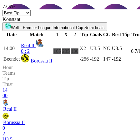
73.9%
Konstant
Welt - Premier League International Cup Semi-finals
Date
Match
1
X
2
Tip
Goals
GG
Best Tip
Tru
Real II
14:00
X2
U3.5
NO
U3.5
0
:
2
165
235
130
6.7/
Beendet
-256
-192
147
-192
Borussia II
Hour
Teams
Tip
Trust
14
00
Real II
Borussia II
0
2
U3.5