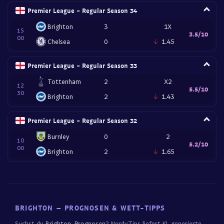
Premier League - Regular Season 34
Brighton
3
1X
15
3.5/10
00
Chelsea
0
1.45
Premier League - Regular Season 33
Tottenham
2
X2
12
5.5/10
30
Brighton
2
1.43
Premier League - Regular Season 32
Burnley
0
2
10
5.2/10
00
Brighton
2
1.65
BRIGHTON – PROGNOSEN & WETT-TIPPS
Suchst du
Brighton-Prognosen
? NerdyTips liefert KI-generierte