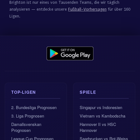
Brighton ist nur eines von Tausenden Teams, die wir täglich
analysieren — entdecke unsere
Fußball-Vorhersagen
für über 160
Ligen.
TOP-LIGEN
SPIELE
2. Bundesliga Prognosen
Singapur vs Indonesien
3. Liga Prognosen
Vietnam vs Kambodscha
Damallsvenskan
Hannover II vs HSC
Prognosen
Hannover
League Cup Prognosen
Saarbrucken vs Rot-Weiss