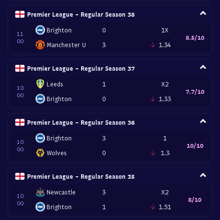
Premier League - Regular Season 38
Brighton
0
1X
11
8.5/10
00
Manchester U
3
1.34
Premier League - Regular Season 37
Leeds
1
X2
10
7.7/10
00
Brighton
0
1.33
Premier League - Regular Season 36
Brighton
3
1
10
10/10
00
Wolves
0
1.3
Premier League - Regular Season 35
Newcastle
3
X2
10
8/10
00
Brighton
1
1.51