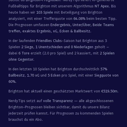
Fußballtipps für Brighton mit unserem Algorithmus
NT Apex
. Bis
heute haben wir
103 Spiele
mit Beteiligung von Brighton
analysiert, mit einer Trefferquote von
64.08%
beim besten Tipp.
Die Prognosen umfassen
Endergebnis, Unter/Über, Beide Teams
treffen, exaktes Ergebnis, xG, Ecken & Ballbesitz
.
In der laufenden
Friendlies Clubs
-Saison hat Brighton aus 3
Spielen
2 Siege, 1 Unentschieden und 0 Niederlagen
geholt –
dabei
6 Tore
erzielt (2.0 pro Spiel) und 2 kassiert, mit
2 Spielen
ohne Gegentor
.
In den letzten 10 Spielen hat Brighton durchschnittlich
57%
Ballbesitz
,
1.70 xG
und
5 Ecken
pro Spiel, mit einer
Siegquote von
60%
.
Brighton hat aktuell einen geschätzten Marktwert von
€519.50m
.
NerdyTips setzt auf
volle Transparenz
— alle abgeschlossenen
Brighton-Prognosen bleiben sichtbar, damit du unsere Bilanz
jederzeit prüfen kannst. Für Prognosen zu kommenden Spielen
brauchst du ein Abo.