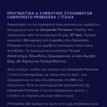
ΠΡΟΓΝΩΣΤΙΚΆ & ΣΥΜΒΟΥΛΈΣ ΣΤΟΙΧΗΜΆΤΩΝ
CAMPIONATO PRIMAVERA 1 ΙΤΑΛΊΑ
Ανακαλύψτε τα πιο πρόσφατα προγνωστικά και συμβουλές
στοιχημάτων για την
Campionato Primavera 1 Ιταλία
, που
παράγονται από τον αλγόριθμο AI μας,
NT Apex
. Έχουμε
αναλύσει
224 αγώνες
από
5 ομάδες
στην Campionato
Primavera 1 Ιταλία, με ακρίβεια καλύτερου τύπου πάνω
από
63.4%
. Τα προγνωστικά καλύπτουν
Τελικό
Αποτέλεσμα, Πάνω/Κάτω, Σκοράρουν και οι Δύο, Ακριβές
Σκορ, xG, Κόρνερ και Κατοχή Μπάλας
.
Αυτή τη σεζόν, το
51%
των αγώνων της Campionato Primavera
1 Ιταλία ολοκληρώθηκε με πάνω από 2.5 γκολ, ενώ
Σκοράρουν και οι Δύο επαληθεύτηκε στο
59%
των
παιχνιδιών. Όλα τα ολοκληρωμένα προγνωστικά της
Campionato Primavera 1 Ιταλία παραμένουν ορατά —
ελέγξτε το ιστορικό μας ανά πάσα στιγμή.
Η Fiorentina U20 προηγείται αυτή τη στιγμή στη βαθμολογία