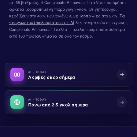
με 68 βαθμούς. Η Campionato Primavera 1 Ιταλία προσφέρει
αρκετά ισορροπημένη παραγωγή γκολ. Οι γηπεδούχοι
κερδίζουν στο 46% των αγώνων, με ισοπαλίες στο 27%. Τα
προγνωστικά ποδοσφαίρου με AI
δεν σταματούν σε αγώνες
Campionato Primavera 1 Ιταλία — καλύπτουμε περισσότερα
από 160 πρωταθλήματα σε όλο τον κόσμο.
AI · TODAY
Ακριβές σκορ σήμερα
AI · TODAY
Πάνω από 2.5 γκολ σήμερα