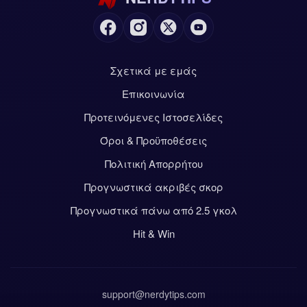
Σχετικά με εμάς
Επικοινωνία
Προτεινόμενες Ιστοσελίδες
Όροι & Προϋποθέσεις
Πολιτική Απορρήτου
Προγνωστικά ακριβές σκορ
Προγνωστικά πάνω από 2.5 γκολ
Hit & Win
support@nerdytips.com